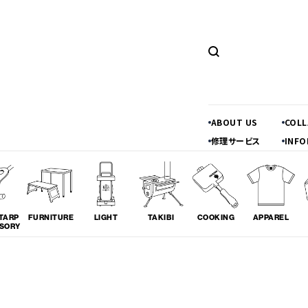
ABOUT US
COL
修理サービス
INFO
TARP
FURNITURE
LIGHT
TAKIBI
COOKING
APPAREL
SORY
ツーリング
料理
コラボレ
# TOURING
# COOKING
# COLLA