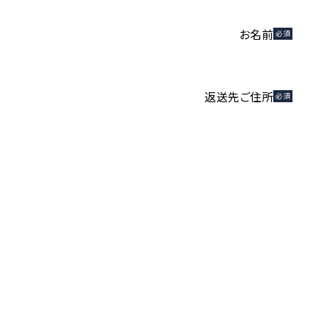
お名前
必須
返送先ご住所
必須