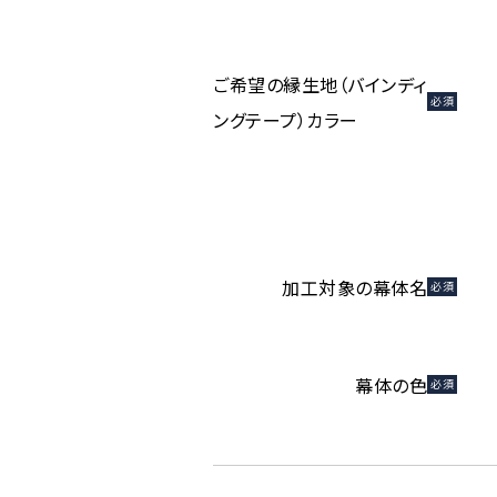
ご希望の縁生地（バインディ
必須
ングテープ）カラー
加工対象の幕体名
必須
幕体の色
必須