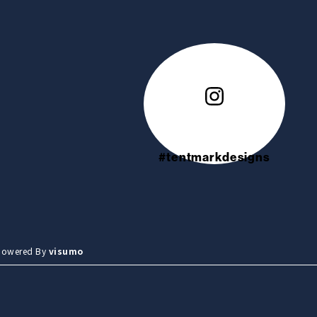
#tentmarkdesigns
wered By
visumo