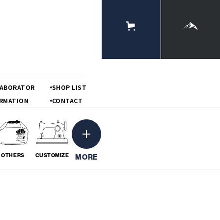
ONLINE
STORE
MOUNTAIN
LABORATOR
SHOP LIST
RMATION
CONTACT
OTHERS
CUSTOMIZE
MORE
ーション
粋
BORATION
# IKI