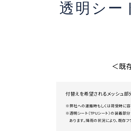
透明シー
革道
# LEATHER
＜既
付替えを希望されるメッシュ部
※弊社への運搬時もしくは荷受時に容
※透明シート（TPUシート）の装着
あります。降雨の状況により、既存フ