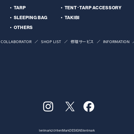
TARP
TENT･TARP ACCESSORY
SLEEPING BAG
TAKIBI
OTHERS
COLLABORATOR
SHOP LIST
修理サービス
INFORMATION
tentmark2011
tentMarkDESIGNS
tentmark