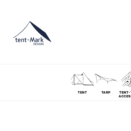
TENT
TARP
TENT･
ACCES
ソロ
グループ
# SOLO
# GROUP