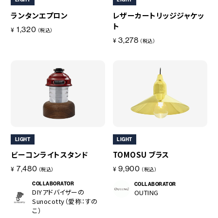
コラボレーション
粋
ランタンエプロン
レザーカートリッジジャケッ
# COLLABORATION
# IKI
ト
1,320
¥
（税込）
革道
3,278
¥
（税込）
# LEATHER
ABOUT US
COLLABORATOR
SHOP LIST
修理サービス
INFORMATION
CONTACT
LIGHT
LIGHT
ビーコンライトスタンド
TOMOSU ブラス
7,480
9,900
¥
¥
（税込）
（税込）
ONLINE STORE
COLLABORATOR
COLLABORATOR
DIYアドバイザーの
OUTING
Sunocotty（愛称：すの
MOUNTAIN
こ）