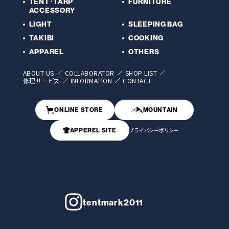
TENT･TARP
FURNITURE
ACCESSORY
LIGHT
SLEEPING BAG
TAKIBI
COOKING
APPAREL
OTHERS
ABOUT US
COLLABORATOR
SHOP LIST
修理サービス
INFORMATION
CONTACT
ONLINE STORE
MOUNTAIN
APPEREL SITE
プライバシーポリシー
tentmark2011