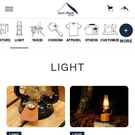
STORE
MOUNTAIN
NITURE
LIGHT
TAKIBI
COOKING
APPAREL
OTHERS
CUSTOMIZE
MORE
SEARCH
LIGHT
ソロ
グループ
# SOLO
# GROUP
ツーリング
料理
# TOURING
# COOKING
LIGHT
LIGHT