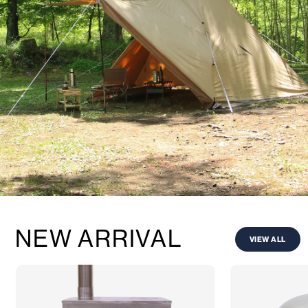
コラボレーション
粋
# COLLABORATION
# IKI
革道
# LEATHER
ABOUT US
COLLABORATOR
SHOP LIST
修理サービス
INFORMATION
CONTACT
NEW ARRIVAL
VIEW ALL
ONLINE STORE
MOUNTAIN