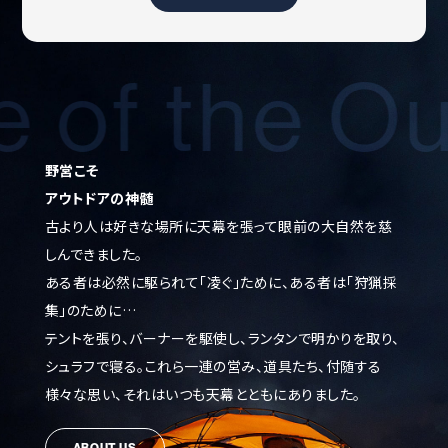
of the Ou
野営こそ
アウトドア
の
神髄
古より人は好きな場所に天幕を張って眼前の大自然を慈
しんできました。
ある者は必然に駆られて「凌ぐ」ために、ある者は「狩猟採
集」のために…
テントを張り、バーナーを駆使し、ランタンで明かりを取り、
シュラフで寝る。
これら一連の営み、道具たち、付随する
様々な思い、
それはいつも天幕とともにありました。