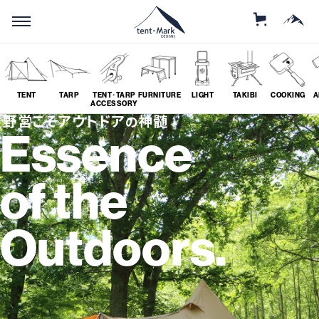
STORE
MOUNTAIN
TENT
TARP
TENT･TARP
FURNITURE
LIGHT
TAKIBI
COOKING
A
ACCESSORY
野営こそアウトドア
神髄
の
Essence
SEARCH
of the
ソロ
グループ
Outdoors.
# SOLO
# GROUP
ツーリング
料理
# TOURING
# COOKING