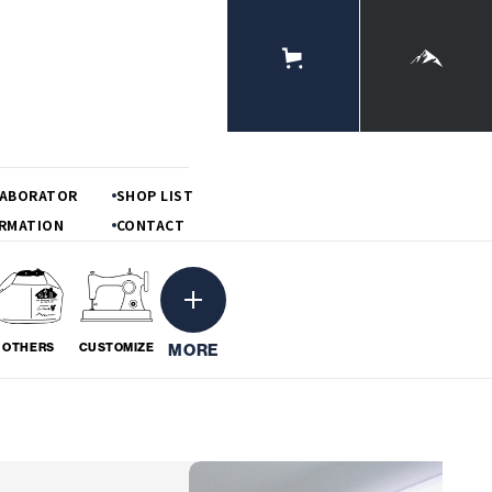
ONLINE
STORE
MOUNTAIN
LABORATOR
SHOP LIST
RMATION
CONTACT
MORE
OTHERS
CUSTOMIZE
ーション
粋
BORATION
# IKI