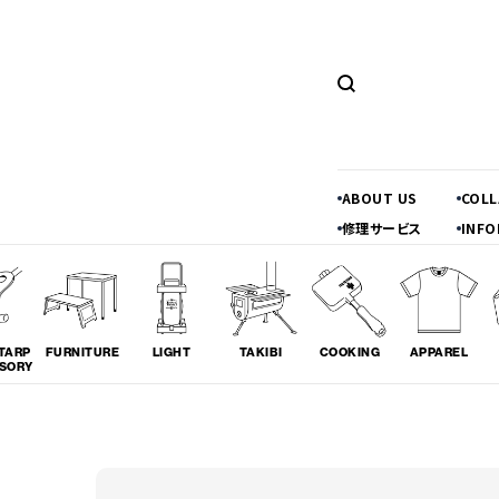
ABOUT US
COL
修理サービス
INFO
TARP
FURNITURE
LIGHT
TAKIBI
COOKING
APPAREL
SORY
ツーリング
料理
コラボレ
# TOURING
# COOKING
# COLLA