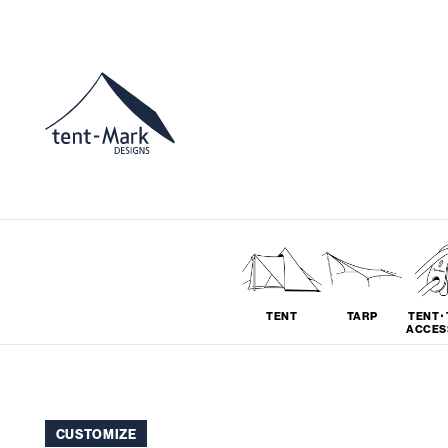
TENT
TARP
TENT･
ACCES
ソロ
グループ
CUSTOMIZE
# SOLO
# GROUP