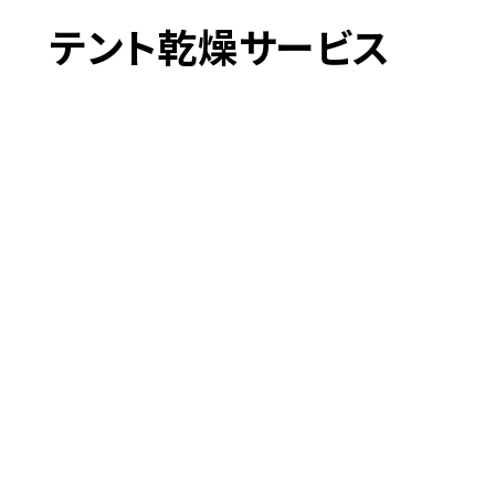
テント乾燥サービス
革道
# LEATHER