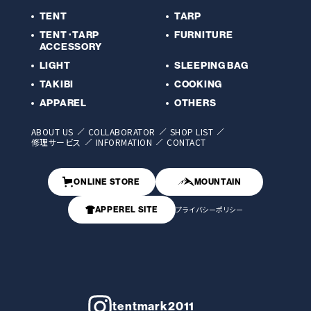
TENT
TARP
TENT･TARP
FURNITURE
ACCESSORY
LIGHT
SLEEPING BAG
TAKIBI
COOKING
APPAREL
OTHERS
ABOUT US
COLLABORATOR
SHOP LIST
修理サービス
INFORMATION
CONTACT
ONLINE STORE
MOUNTAIN
プライバシーポリシー
APPEREL SITE
tentmark2011