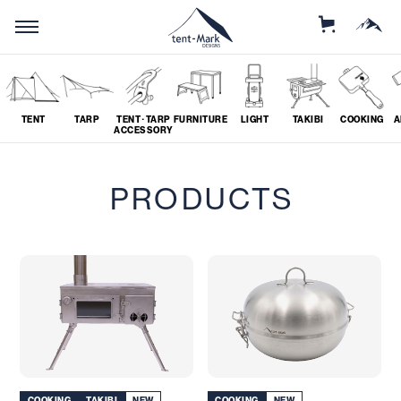
STORE
MOUNTAIN
TENT
TARP
TENT･TARP
FURNITURE
LIGHT
TAKIBI
COOKING
A
ACCESSORY
SEARCH
PRODUCTS
ソロ
グループ
# SOLO
# GROUP
ツーリング
料理
# TOURING
# COOKING