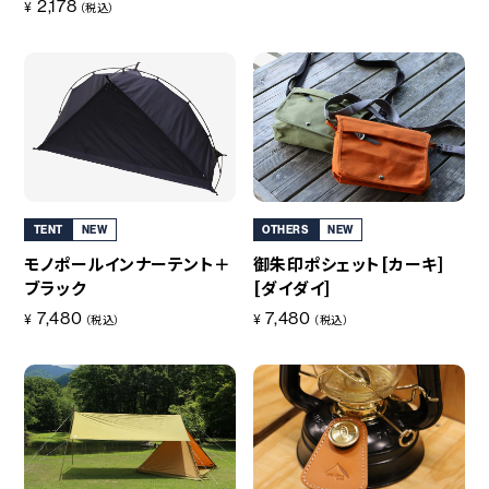
2,178
¥
（税込）
TENT
NEW
OTHERS
NEW
モノポールインナーテント＋
御朱印ポシェット[カーキ]
ブラック
[ダイダイ]
7,480
7,480
¥
¥
（税込）
（税込）