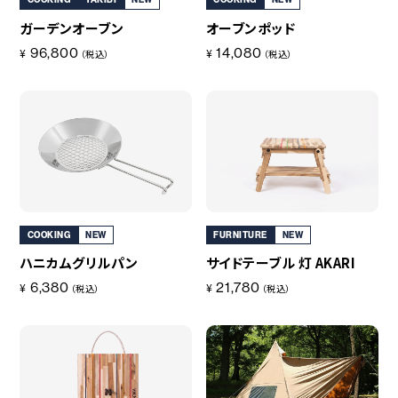
コラボレーション
粋
COOKING
TAKIBI
NEW
COOKING
NEW
ガーデンオーブン
オーブンポッド
# COLLABORATION
# IKI
96,800
14,080
¥
¥
（税込）
（税込）
革道
# LEATHER
ABOUT US
COLLABORATOR
SHOP LIST
修理サービス
COOKING
NEW
FURNITURE
NEW
INFORMATION
CONTACT
ハニカムグリルパン
サイドテーブル 灯 AKARI
6,380
21,780
¥
¥
（税込）
（税込）
ONLINE STORE
MOUNTAIN