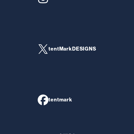
tentMarkDESIGNS
tentmark