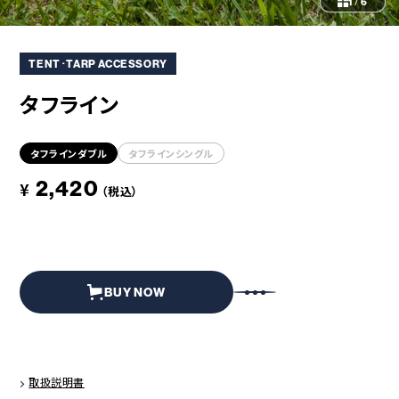
コラボレーション
粋
1
/
6
# COLLABORATION
# IKI
TENT･TARP ACCESSORY
革道
# LEATHER
タフライン
タフラインダブル
タフラインシングル
ABOUT US
COLLABORATOR
2,420
¥
（税込）
SHOP LIST
修理サービス
INFORMATION
CONTACT
BUY NOW
ONLINE STORE
MOUNTAIN
取扱説明書