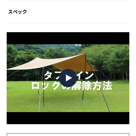
スペック
全長
[タフラインダブル]
約507cm～330cm（片側長さ）
[タフラインシングル]
約417cm～291cm
素材
◯本体
ポリエステル
◯金具
亜鉛合金
重量
[タフラインダブル]
約0.33 ㎏
[タフラインシングル]