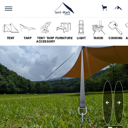
STORE
MOUNTAIN
TENT
TARP
TENT･TARP
FURNITURE
LIGHT
TAKIBI
COOKING
A
ACCESSORY
SEARCH
ソロ
グループ
# SOLO
# GROUP
ツーリング
料理
# TOURING
# COOKING