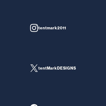
tentmark2011
tentMarkDESIGNS