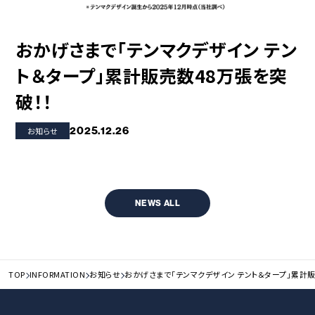
コラボレーション
粋
# COLLABORATION
# IKI
おかげさまで「テンマクデザイン テン
革道
ト＆タープ」累計販売数48万張を突
# LEATHER
破！！
ABOUT US
COLLABORATOR
2025.12.26
お知らせ
SHOP LIST
修理サービス
INFORMATION
CONTACT
NEWS ALL
ONLINE STORE
TOP
INFORMATION
お知らせ
おかげさまで「テンマクデザイン テント＆タープ」累計販
MOUNTAIN