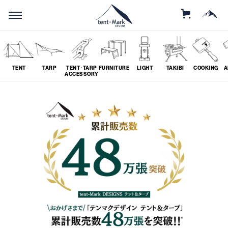
STORE
MOUNTAIN
TENT
TARP
TENT･TARP
FURNITURE
LIGHT
TAKIBI
COOKING
A
ACCESSORY
SEARCH
ソロ
グループ
# SOLO
# GROUP
ツーリング
料理
# TOURING
# COOKING