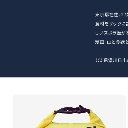
東京都在住、2
食材をザックに
しいズボラ飯が
漫画「山と食欲
（Ｃ）信濃川日