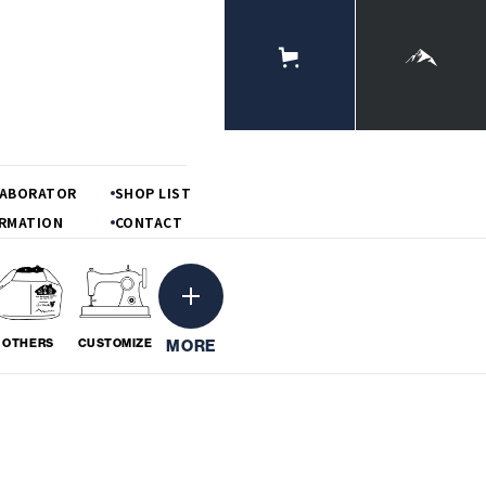
ONLINE
STORE
MOUNTAIN
LABORATOR
SHOP LIST
RMATION
CONTACT
MORE
OTHERS
CUSTOMIZE
ーション
粋
BORATION
# IKI