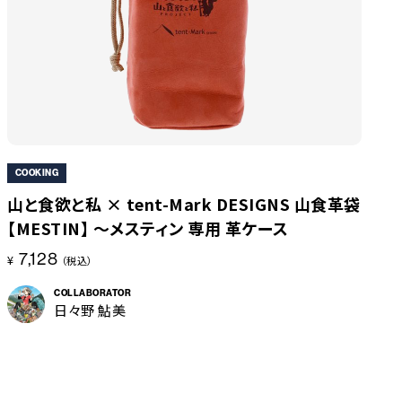
COOKING
山と食欲と私 × tent-Mark DESIGNS 山食革袋
【MESTIN】 ～メスティン 専用 革ケース
7,128
¥
（税込）
COLLABORATOR
日々野 鮎美