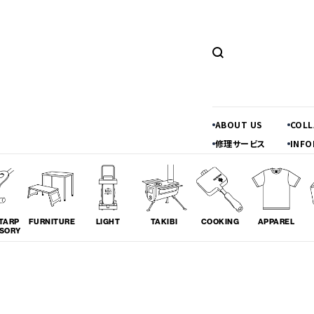
ABOUT US
COL
修理サービス
INFO
TARP
FURNITURE
LIGHT
TAKIBI
COOKING
APPAREL
SORY
ツーリング
料理
コラボレ
# TOURING
# COOKING
# COLLA