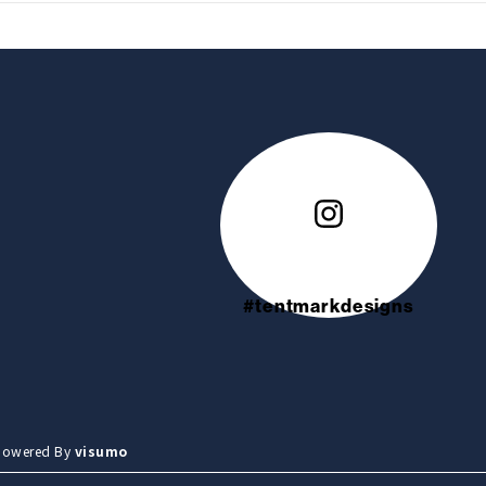
#tentmarkdesigns
wered By
visumo