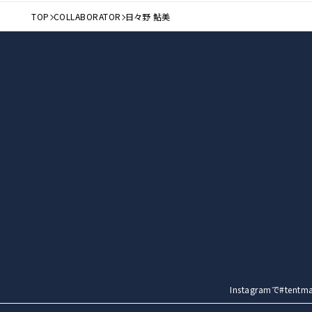
TOP
COLLABORATOR
日々野 鮎美
Instagramで#t