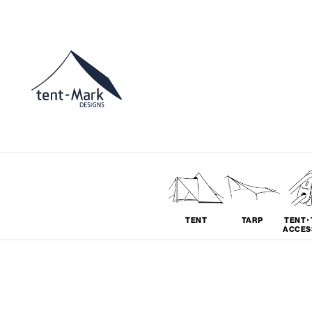
TENT
TARP
TENT･
ACCES
ソロ
グループ
# SOLO
# GROUP