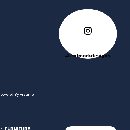
#tentmarkdesigns
wered By
visumo
FURNITURE