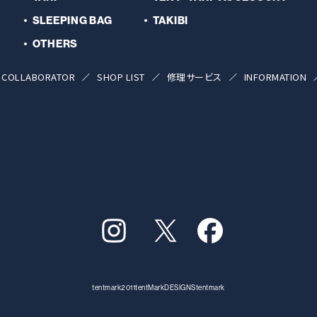
SLEEPING BAG
TAKIBI
OTHERS
COLLABORATOR
SHOP LIST
修理サービス
INFORMATION
tentmark2011
tentMarkDESIGNS
tentmark