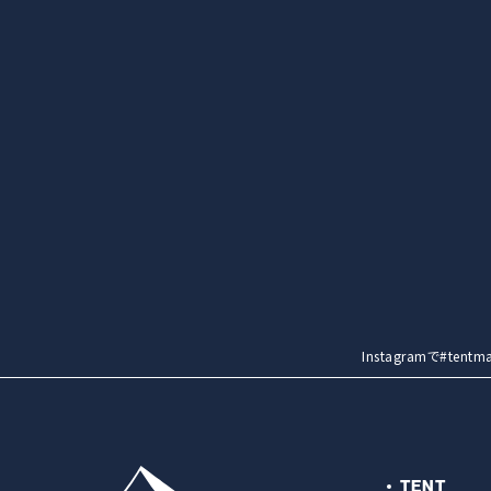
Instagramで#t
TENT