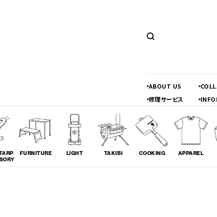
ABOUT US
COL
修理サービス
INFO
TARP
FURNITURE
LIGHT
TAKIBI
COOKING
APPAREL
SORY
ツーリング
料理
コラボレ
# TOURING
# COOKING
# COLLA