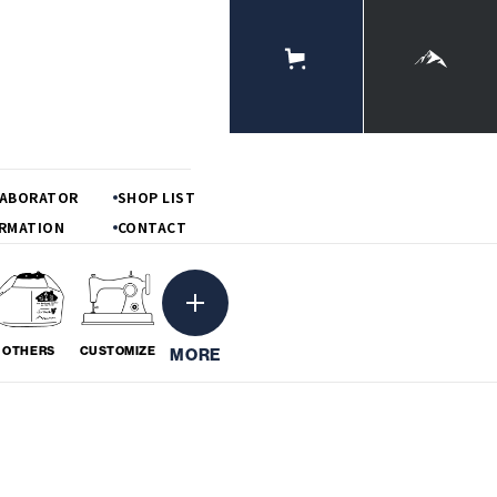
ONLINE
STORE
MOUNTAIN
LABORATOR
SHOP LIST
RMATION
CONTACT
OTHERS
CUSTOMIZE
MORE
ーション
粋
BORATION
# IKI