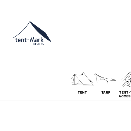
TENT
TARP
TENT･
ACCES
ソロ
グループ
# SOLO
# GROUP