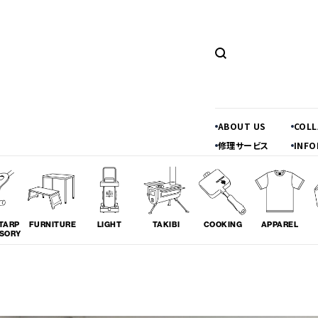
ABOUT US
COL
修理サービス
INFO
TARP
FURNITURE
LIGHT
TAKIBI
COOKING
APPAREL
SORY
ツーリング
料理
コラボレ
# TOURING
# COOKING
# COLLA