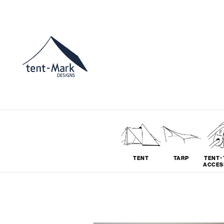
TENT
TARP
TENT･
ACCES
ソロ
グループ
# SOLO
# GROUP