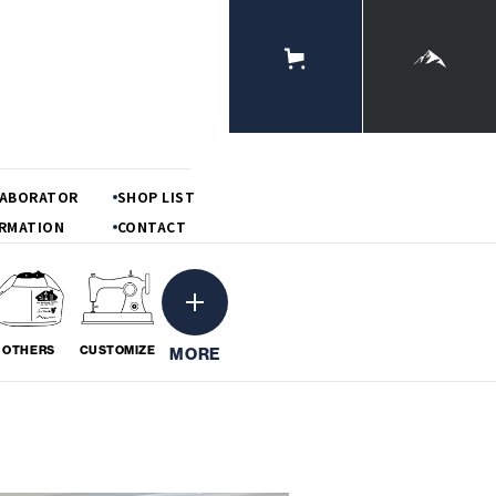
ONLINE
STORE
MOUNTAIN
LABORATOR
SHOP LIST
RMATION
CONTACT
OTHERS
CUSTOMIZE
MORE
ーション
粋
BORATION
# IKI