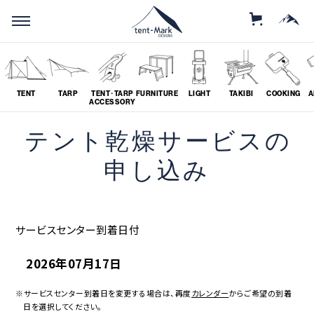
STORE
MOUNTAIN
TENT
TARP
TENT･TARP
FURNITURE
LIGHT
TAKIBI
COOKING
A
ACCESSORY
テント乾燥サービスの
SEARCH
申し込み
ソロ
グループ
サービスセンター到着日付
# SOLO
# GROUP
2026年07月17日
ツーリング
料理
# TOURING
# COOKING
※サービスセンター到着日を変更する場合は、再度
カレンダー
からご希望の到着
日を選択してください。