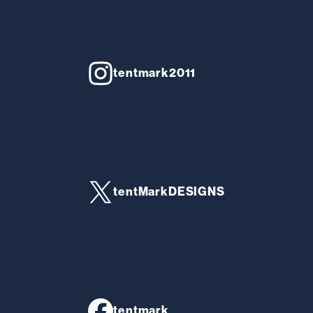
tentmark2011
tentMarkDESIGNS
tentmark