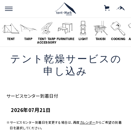
STORE
MOUNTAIN
TENT
TARP
TENT･TARP
FURNITURE
LIGHT
TAKIBI
COOKING
A
ACCESSORY
テント乾燥サービスの
SEARCH
申し込み
ソロ
グループ
サービスセンター到着日付
# SOLO
# GROUP
2026年07月21日
ツーリング
料理
# TOURING
# COOKING
※サービスセンター到着日を変更する場合は、再度
カレンダー
からご希望の到着
日を選択してください。