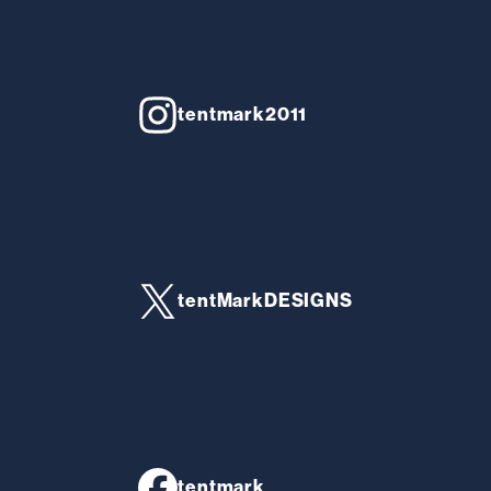
tentmark2011
tentMarkDESIGNS
tentmark