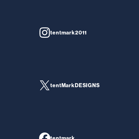
tentmark2011
tentMarkDESIGNS
tentmark