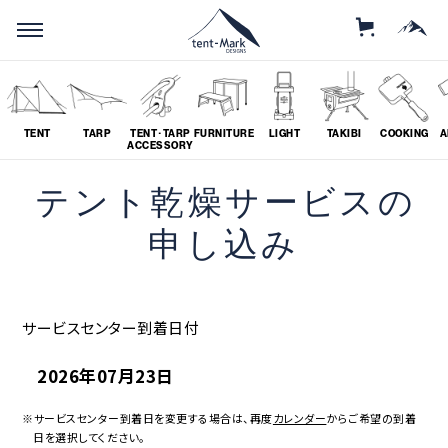
STORE
MOUNTAIN
TENT
TARP
TENT･TARP
FURNITURE
LIGHT
TAKIBI
COOKING
A
ACCESSORY
テント乾燥サービスの
SEARCH
申し込み
ソロ
グループ
サービスセンター到着日付
# SOLO
# GROUP
2026年07月23日
ツーリング
料理
# TOURING
# COOKING
※サービスセンター到着日を変更する場合は、再度
カレンダー
からご希望の到着
日を選択してください。