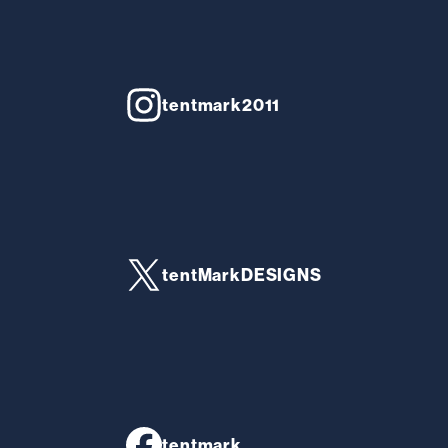
tentmark2011
tentMarkDESIGNS
tentmark