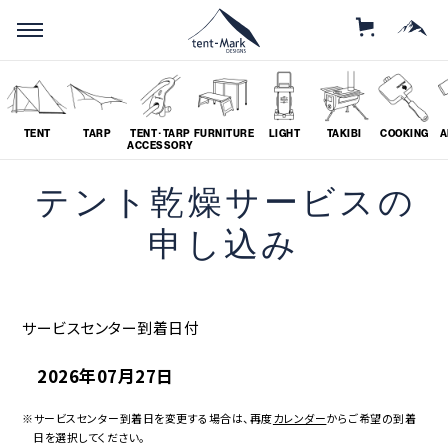
STORE
MOUNTAIN
TENT
TARP
TENT･TARP
FURNITURE
LIGHT
TAKIBI
COOKING
A
ACCESSORY
テント乾燥サービスの
SEARCH
申し込み
ソロ
グループ
サービスセンター到着日付
# SOLO
# GROUP
2026年07月27日
ツーリング
料理
# TOURING
# COOKING
※サービスセンター到着日を変更する場合は、再度
カレンダー
からご希望の到着
日を選択してください。