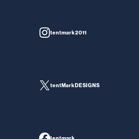
tentmark2011
tentMarkDESIGNS
tentmark