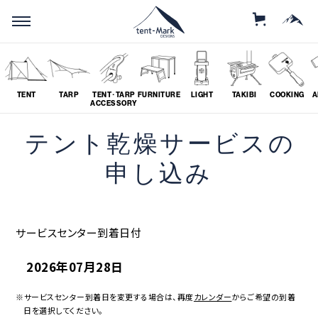
STORE
MOUNTAIN
TENT
TARP
TENT･TARP
FURNITURE
LIGHT
TAKIBI
COOKING
A
ACCESSORY
テント乾燥サービスの
SEARCH
申し込み
ソロ
グループ
サービスセンター到着日付
# SOLO
# GROUP
2026年07月28日
ツーリング
料理
# TOURING
# COOKING
※サービスセンター到着日を変更する場合は、再度
カレンダー
からご希望の到着
日を選択してください。