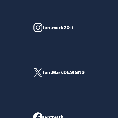
tentmark2011
tentMarkDESIGNS
tentmark