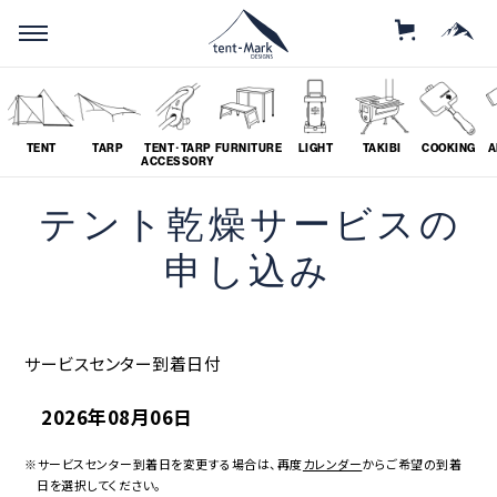
STORE
MOUNTAIN
TENT
TARP
TENT･TARP
FURNITURE
LIGHT
TAKIBI
COOKING
A
ACCESSORY
テント乾燥サービスの
SEARCH
申し込み
ソロ
グループ
サービスセンター到着日付
# SOLO
# GROUP
2026年08月06日
ツーリング
料理
# TOURING
# COOKING
※サービスセンター到着日を変更する場合は、再度
カレンダー
からご希望の到着
日を選択してください。