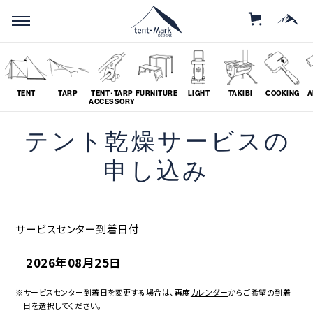
STORE
MOUNTAIN
TENT
TARP
TENT･TARP
FURNITURE
LIGHT
TAKIBI
COOKING
A
ACCESSORY
テント乾燥サービスの
SEARCH
申し込み
ソロ
グループ
サービスセンター到着日付
# SOLO
# GROUP
2026年08月25日
ツーリング
料理
# TOURING
# COOKING
※サービスセンター到着日を変更する場合は、再度
カレンダー
からご希望の到着
日を選択してください。