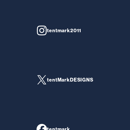
tentmark2011
tentMarkDESIGNS
tentmark