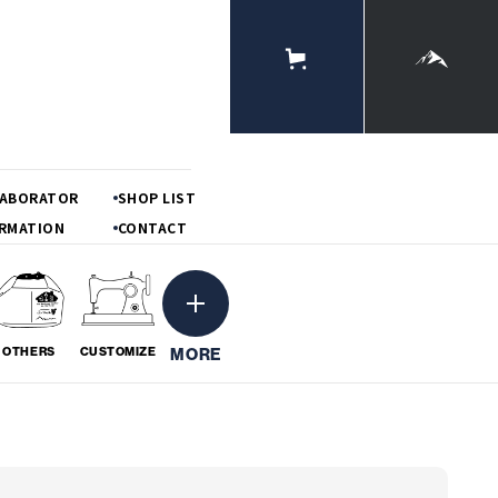
ONLINE
STORE
MOUNTAIN
LABORATOR
SHOP LIST
RMATION
CONTACT
MORE
OTHERS
CUSTOMIZE
ーション
粋
BORATION
# IKI