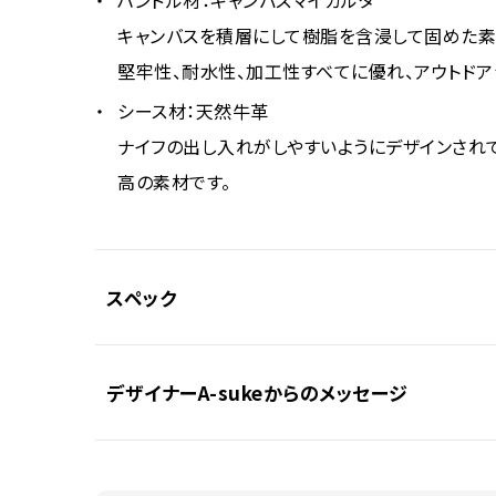
キャンバスを積層にして樹脂を含浸して固めた素
堅牢性、耐水性、加工性すべてに優れ、アウトドア
シース材：天然牛革
ナイフの出し入れがしやすいようにデザインされ
高の素材です。
スペック
デザイナーA-sukeからのメッセージ
全長(約)
17cm
ブレード長(約)
8cm
ブレード材質
VG10ステンレス・スチール
キャンプホリックミニの最大の特徴は「片刃」。片