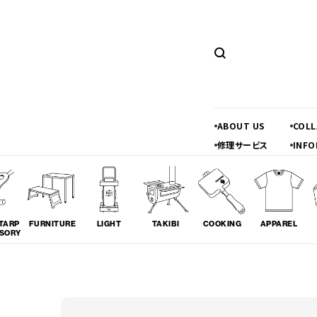
ABOUT US
COL
修理サービス
INFO
TARP
FURNITURE
LIGHT
TAKIBI
COOKING
APPAREL
SORY
ツーリング
料理
コラボレ
# TOURING
# COOKING
# COLLA