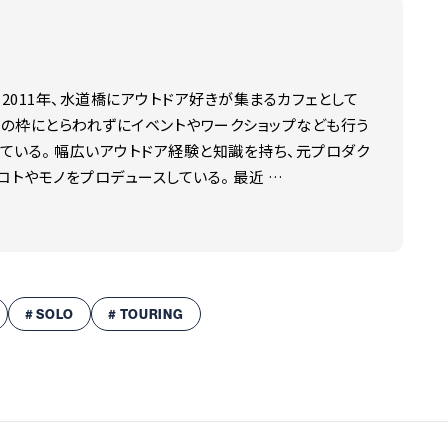
機会が少ないためにクセを強く感じる人も多いかもしれ
使いやすく、切れ味と剛性が両立でき、さらには研ぎやす
.5cm（ベルトループをたたんだ状態）
に左右されるためこのナイフは右利き用なのです。 キャ
代表 2011年、水道橋にアウトドア好きが集まるカフェとして
木を削ることに特化させた上でできる限り小型化してどこ
飲食店の枠にとらわれずにイベントやワークショップなども行う
れている。 幅広いアウトドア経験と知識を持ち、元プロダク
で食い込みがよく、小さいながら刺身を引いたり、野菜を
トやモノをプロデュースしている。 最近 …
木を削る作業も適度な厚みで剛性もあり、全長が短いた
き)
いを取ったり缶をこじ開けたりできるようにデザインしま
を具現化したものです。
# SOLO
# TOURING