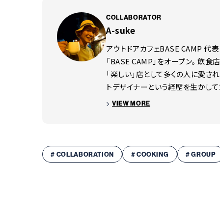
の形。片刃の刃物は両刃の刃物に比べると触れる
グリップ材質
キャンバスマイカルタ
COLLABORATOR
ない。しかし、片刃は食い込みが良いため慣れると
A-suke
仕舞サイズ(約)
25cm（ベルトループ込み）、21
いのが特徴。しかし残念ながら片刃の刃物は効き手
アウトドアカフェBASE CAMP 
重量(約)
69g(本体)、121g(シース込)
ンプホリックナイフミニはまな板の上での調理と
「BASE CAMP」をオープン。 
原産国
日本
「楽しい」店として多くの人に愛さ
にでも連れていけるサイズとしました。 片刃なの
トデザイナーという経歴を生かしてコ
スライスしたりするのは大きいナイフよりも得意。
レザーシース付属(ベルトループ付
VIEW MORE
め扱いやすく快適。ハンドル下部の突起は魚の血合
した。 ぼくがいつでも傍らに置いておきたいナイフ
# COLLABORATION
# COOKING
# GROUP