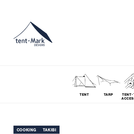
TENT
TARP
TENT･
ACCES
ソロ
グループ
COOKING
TAKIBI
# SOLO
# GROUP