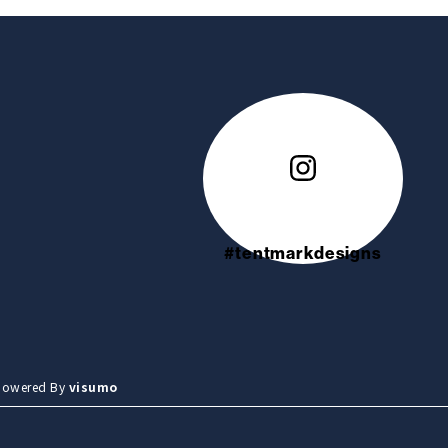
#tentmarkdesigns
wered By
visumo