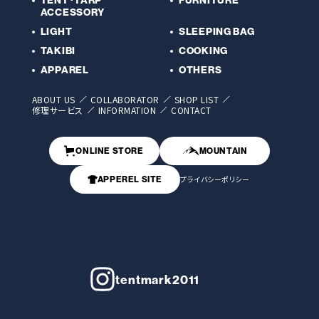
TENT･TARP
FURNITURE
ACCESSORY
LIGHT
SLEEPING BAG
TAKIBI
COOKING
APPAREL
OTHERS
ABOUT US
COLLABORATOR
SHOP LIST
修理サービス
INFORMATION
CONTACT
ONLINE STORE
MOUNTAIN
APPEREL SITE
プライバシーポリシー
tentmark2011