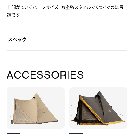
土間ができるハーフサイズ。お座敷スタイルでくつろぐのに最
適です。
スペック
素材
ポリエステルリップストップ150Ｄ（ポリウレタンコーティング）
ACCESSORIES
耐水圧
2,000mm
サイズ
442/315×265×H15cm
重量
〇本体
1,228g