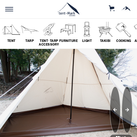
STORE
MOUNTAIN
TENT
TARP
TENT･TARP
FURNITURE
LIGHT
TAKIBI
COOKING
A
ACCESSORY
SEARCH
ソロ
グループ
# SOLO
# GROUP
ツーリング
料理
# TOURING
# COOKING