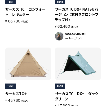
〇収納袋
TENT
TENT
50g
サーカス TC コンフォー
サーカスTC DX+ NATSUバ
ト レギュラー
ージョン （窓付きフロントフ
付属品
ラップ付）
収納ケース
65,780
¥
（税込）
62,480
¥
（税込）
原産国
ベトナム
COLLABORATOR
natsu(ナツ)
TENT
TENT
サーカスTC＋
サーカスTC DX+ ダック
グリーン
43,780
¥
（税込）
47,300
¥
（税込）