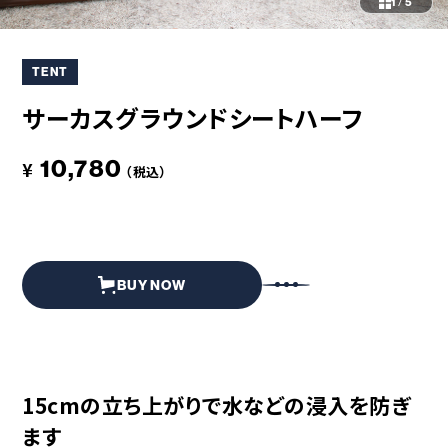
コラボレーション
粋
1
/
5
# COLLABORATION
# IKI
TENT
革道
# LEATHER
サーカスグラウンドシートハーフ
10,780
¥
（税込）
ABOUT US
COLLABORATOR
SHOP LIST
修理サービス
INFORMATION
CONTACT
BUY NOW
ONLINE STORE
15cmの立ち上がりで水などの浸入を防ぎ
MOUNTAIN
ます