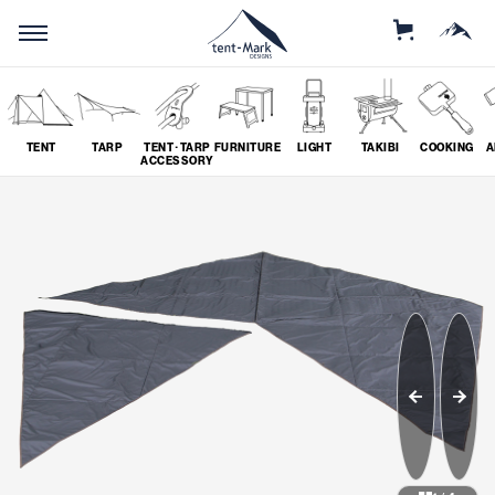
STORE
MOUNTAIN
TENT
TARP
TENT･TARP
FURNITURE
LIGHT
TAKIBI
COOKING
A
ACCESSORY
SEARCH
ソロ
グループ
# SOLO
# GROUP
ツーリング
料理
# TOURING
# COOKING