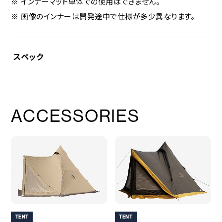
インナーマット単体での使用はできません。
画像のインナーは開発途中で仕様が多少異なります。
スペック
素材
〇表面生地
ACCESSORIES
ポリエステルタフタ68D
〇クッション材
ポリエチレン、スポンジ
サイズ
〇収納サイズ
（約）700×550×100（高）mm
※収納ケースのサイズです。
〇組立サイズ
（約）3,840×3,600mm×2（スポンジの厚み）mm
TENT
TENT