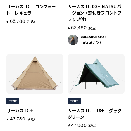
サーカス TC コンフォー
サーカスTC DX+ NATSUバ
重量
ト レギュラー
ージョン （窓付きフロントフ
〇総重量
ラップ付）
65,780
（約）1.57kg
¥
（税込）
62,480
¥
〇本体
（税込）
（約）1.42kg
COLLABORATOR
natsu(ナツ)
〇収納ケース
（約）150g
付属品
収納ケース
原産国
ベトナム
TENT
TENT
サーカスTC＋
サーカスTC DX+ ダック
グリーン
43,780
¥
（税込）
47,300
¥
（税込）