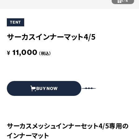
コラボレーション
粋
1
/
4
# COLLABORATION
# IKI
TENT
革道
# LEATHER
サーカスインナーマット4/5
11,000
¥
（税込）
ABOUT US
COLLABORATOR
SHOP LIST
修理サービス
INFORMATION
CONTACT
BUY NOW
ONLINE STORE
サーカスメッシュインナーセット4/5専用の
MOUNTAIN
インナーマット