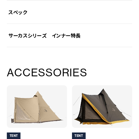
スペック
サーカスシリーズ インナー特長
素材
〇インナー本体・ウォール
ポリエステルタフタ68D
〇インナー本体・ボトム
ポリエステルリップストップ150D(撥水加工、PUコーティング)
赤のテープ 部分AをB部分にもっていき、Bと同じペグでとめ
ACCESSORIES
〇グラウンドシート
ると3/5になり更に土間が広くなります。
ポリエステルリップストップ150D(撥水加工、PUコーティング)
〇メッシュ
ポリエステル
1人で土間を広く使用したい方に最適な使い方です。
耐水圧
〇インナーボトム
2,000mm
〇グラウンドシート
2,000mm
TENT
TENT