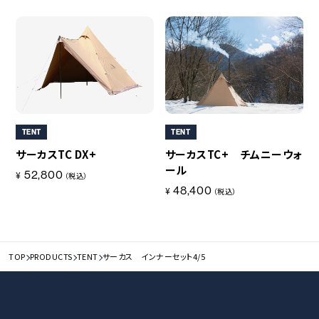
〇収納ケース
（約）100g
付属品
収納ケース×2
原産国
ベトナム
TENT
TENT
サーカスTC DX+
サーカスTC+ チムニーウォ
ール
52,800
¥
（税込）
48,400
¥
（税込）
TOP
PRODUCTS
TENT
サーカス インナーセット4/5