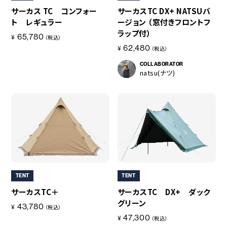
サーカス TC コンフォー
サーカスTC DX+ NATSUバ
収納サイズ
ト レギュラー
ージョン （窓付きフロントフ
〇インナー本体
ラップ付）
（約）570×230(直径）mm
65,780
¥
（税込）
62,480
〇グラウンドシート
¥
（税込）
（約）320×180（直径）mm
COLLABORATOR
natsu(ナツ)
組立サイズ
〇インナーテント
（約）3,980×3,640×2,800（高）mm
〇グラウンドシート
（約）3,840×3,600mm
総重量
〇総重量
（約）5.36kg
TENT
TENT
本体
サーカスTC＋
サーカスTC DX+ ダック
（約）4.22kg
グリーン
〇グラウンドシート
43,780
¥
（税込）
（約）1.04kg
47,300
¥
（税込）