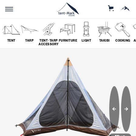
STORE
MOUNTAIN
TENT
TARP
TENT･TARP
FURNITURE
LIGHT
TAKIBI
COOKING
A
ACCESSORY
SEARCH
ソロ
グループ
# SOLO
# GROUP
ツーリング
料理
# TOURING
# COOKING