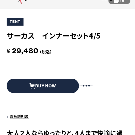
コラボレーション
粋
1
/
9
# COLLABORATION
# IKI
TENT
革道
# LEATHER
サーカス インナーセット4/5
29,480
¥
（税込）
ABOUT US
COLLABORATOR
SHOP LIST
修理サービス
INFORMATION
CONTACT
BUY NOW
ONLINE STORE
取扱説明書
MOUNTAIN
大人２人ならゆったりと、4人まで快適に過