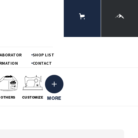
ONLINE
STORE
MOUNTAIN
LABORATOR
SHOP LIST
RMATION
CONTACT
MORE
OTHERS
CUSTOMIZE
ーション
粋
BORATION
# IKI