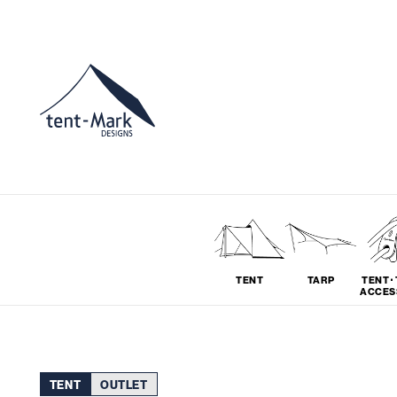
TENT
TARP
TENT･
ACCES
ソロ
グループ
TENT
OUTLET
# SOLO
# GROUP