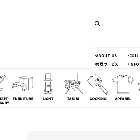
ABOUT US
COL
修理サービス
INFO
TARP
FURNITURE
LIGHT
TAKIBI
COOKING
APPAREL
SORY
ツーリング
料理
コラボレ
# TOURING
# COOKING
# COLLA