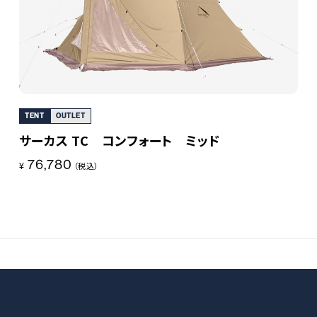
（約）1.16kg
〇収納ケース
（約）110g
付属品
グラウンドシート、収納ケース×2
原産国
ベトナム
TENT
OUTLET
サーカス TC コンフォート ミッド
76,780
¥
（税込）