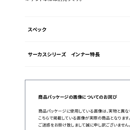
スペック
サーカスシリーズ インナー特長
素材
〇インナー本体・ウォール
ポリエステルタフタ68D、ポリエステル
〇インナー本体・ボトム
ポリエステルリップストップ150D（撥
赤のテープ 部分AをB部分にもっていき、Bと同じ
〇グラウンドシート
商品パッケージの画像についてのお詫び
ポリエステルリップストップ150D（撥
耐水圧
〇インナーボトム
商品パッケージに使用している画像は、実物と異なり
こちらで掲載している画像が実際の商品となります
2,000mm
1人で土間を広く使用したい方に最適な使い方です
ご迷惑をお掛け致しまして誠に申し訳ございません
〇グラウンドシート