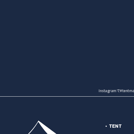
Instagramで#t
TENT