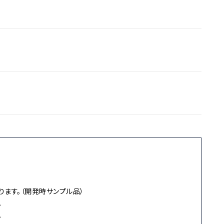
メッシュ
水加工、PUコーティング）
ペグでとめると3/5になり更に土間が広くなります。
水加工、PUコーティング
ます。（開発時サンプル品）
。
。
。