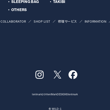
SLEEPING BAG
TAKIBI
OTHERS
COLLABORATOR
SHOP LIST
修理サービス
INFORMATION
tentmark2011
tentMarkDESIGNS
tentmark
© WILD-1