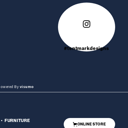
#tentmarkdesigns
wered By
visumo
FURNITURE
ONLINE STORE