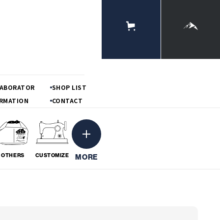
ONLINE
STORE
MOUNTAIN
LABORATOR
SHOP LIST
RMATION
CONTACT
OTHERS
CUSTOMIZE
MORE
ーション
粋
BORATION
# IKI