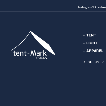
Instagramで#t
TENT
LIGHT
APPAREL
ABOUT US