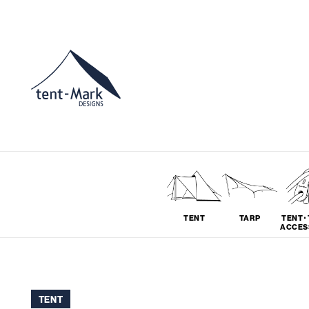
TENT
TARP
TENT･
ACCES
ソロ
グループ
TENT
# SOLO
# GROUP