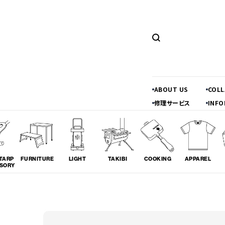
ABOUT US
COL
修理サービス
INFO
TARP
FURNITURE
LIGHT
TAKIBI
COOKING
APPAREL
SORY
ツーリング
料理
コラボレ
# TOURING
# COOKING
# COLLA