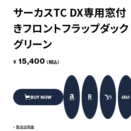
サーカスTC DX専用窓付
革道
きフロントフラップダック
# LEATHER
グリーン
15,400
¥
（税込）
BUY NOW
取扱説明書