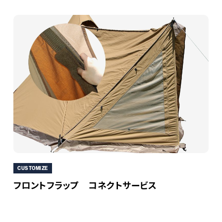
（約）6,260×1,920（高）mm
重量
〇総重量
（約）2.53kg
〇本体
（約）2.3kg
〇収納ケース
（約）90g
付属品
ペグ×1、樹脂キャップ×1、カラビナ付き
原産国
ベトナム
CUSTOMIZE
フロントフラップ コネクトサービス