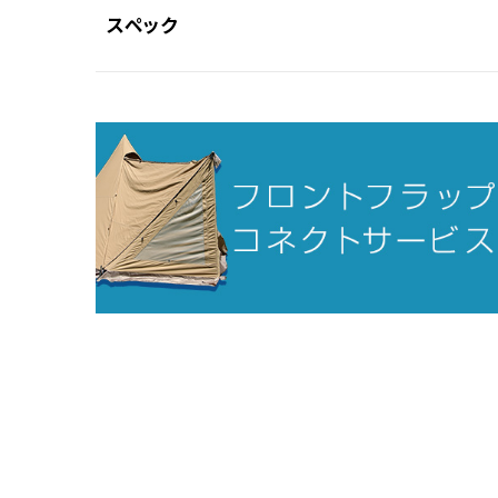
スペック
素材
〇ウォール
ポリエステル/コットン混紡生地（TC）（撥
〇マッドスカート
ポリエステルリップストップ150D
〇メッシュ
ポリエステル
耐水圧
〇マッドスカート部分
1,500mm
サイズ
〇収納サイズ
（約）470×150（直径）mm
〇組立サイズ