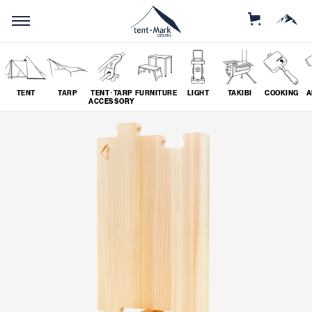
STORE
MOUNTAIN
TENT
TARP
TENT･TARP
FURNITURE
LIGHT
TAKIBI
COOKING
A
ACCESSORY
SEARCH
ソロ
グループ
# SOLO
# GROUP
ツーリング
料理
# TOURING
# COOKING