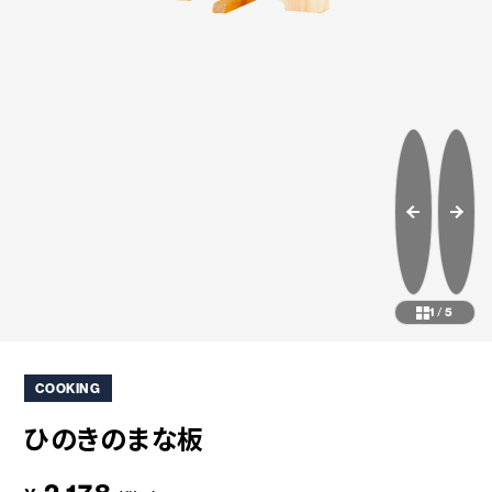
コラボレーション
粋
# COLLABORATION
# IKI
革道
# LEATHER
ABOUT US
COLLABORATOR
SHOP LIST
修理サービス
INFORMATION
CONTACT
1
/
5
COOKING
ONLINE STORE
ひのきのまな板
MOUNTAIN