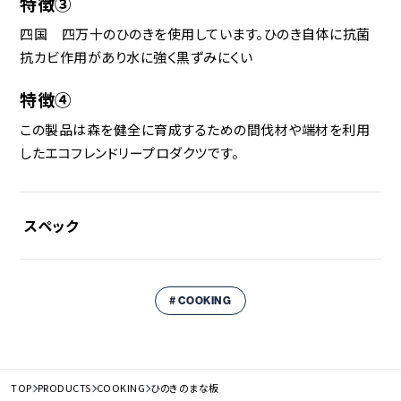
特徴③
四国 四万十のひのきを使用しています。ひのき自体に抗菌
抗カビ作用があり水に強く黒ずみにくい
特徴④
この製品は森を健全に育成するための間伐材や端材を利用
したエコフレンドリープロダクツです。
スペック
サイズ(約)
# COOKING
34×21.5×1.5cm
2つ連結した場合 63×21.5×1.5cm
素材
四万十 ひのき
TOP
PRODUCTS
COOKING
ひのきのまな板