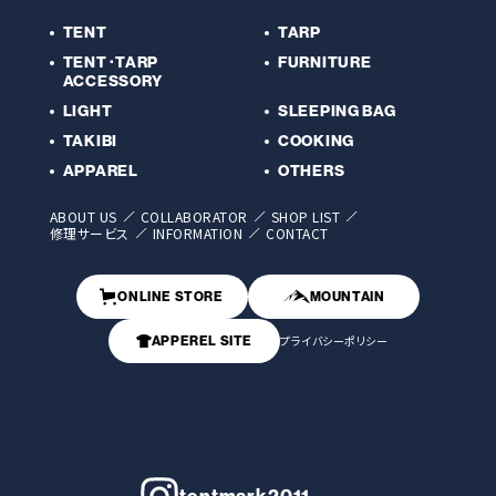
TENT
TARP
TENT･TARP
FURNITURE
ACCESSORY
LIGHT
SLEEPING BAG
TAKIBI
COOKING
APPAREL
OTHERS
ABOUT US
COLLABORATOR
SHOP LIST
修理サービス
INFORMATION
CONTACT
ONLINE STORE
MOUNTAIN
APPEREL SITE
プライバシーポリシー
tentmark2011