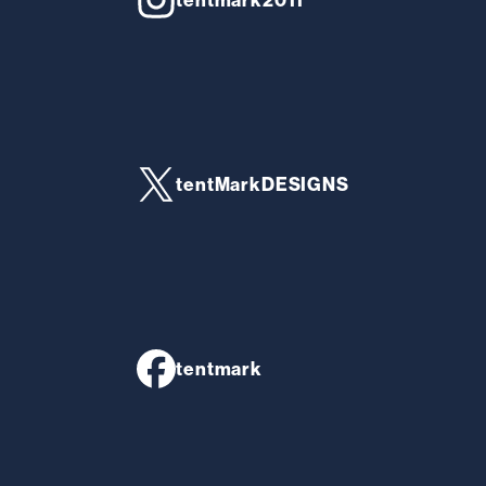
tentMarkDESIGNS
tentmark