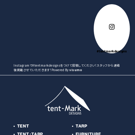
[スクエア]
233×151ｍｍ
素材
ポリエチレン
#tentmarkdesigns
Instagramで#tentmarkdesignsをつけて投稿してください！スタッフから連絡
後掲載させていただきます！Powered By
visumo
TENT
TARP
TENT･TARP
FURNITURE