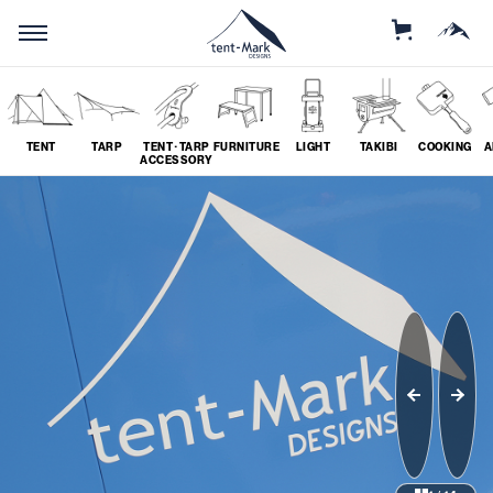
STORE
MOUNTAIN
TENT
TARP
TENT･TARP
FURNITURE
LIGHT
TAKIBI
COOKING
A
ACCESSORY
SEARCH
ソロ
グループ
# SOLO
# GROUP
ツーリング
料理
# TOURING
# COOKING