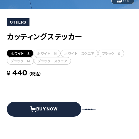
コラボレーション
粋
1
/
14
# COLLABORATION
# IKI
OTHERS
革道
カッティングステッカー
# LEATHER
ホワイト S
ホワイト M
ホワイト スクエア
ブラック S
ABOUT US
COLLABORATOR
ブラック M
ブラック スクエア
SHOP LIST
修理サービス
440
¥
（税込）
INFORMATION
CONTACT
BUY NOW
ONLINE STORE
MOUNTAIN