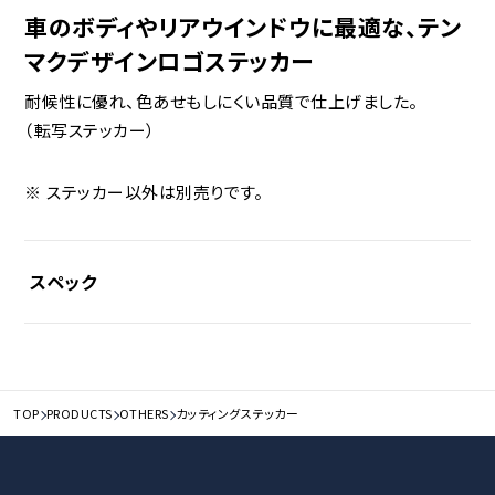
車のボディやリアウインドウに最適な、テン
マクデザインロゴステッカー
耐候性に優れ、色あせもしにくい品質で仕上げました。
（転写ステッカー）
ステッカー以外は別売りです。
スペック
サイズ（約）
[S]
TOP
PRODUCTS
OTHERS
カッティングステッカー
115×22ｍｍ
[M]
185×35ｍｍ