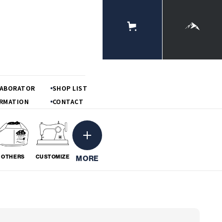
ONLINE
STORE
MOUNTAIN
LABORATOR
SHOP LIST
RMATION
CONTACT
OTHERS
CUSTOMIZE
MORE
ーション
粋
BORATION
# IKI