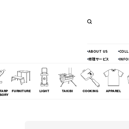
ABOUT US
COL
修理サービス
INFO
TARP
FURNITURE
LIGHT
TAKIBI
COOKING
APPAREL
SORY
ツーリング
料理
コラボレ
# TOURING
# COOKING
# COLLA