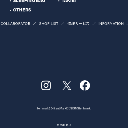
SLEEPING BAG
TAKIBI
OTHERS
COLLABORATOR
SHOP LIST
修理サービス
INFORMATION
tentmark2011
tentMarkDESIGNS
tentmark
© WILD-1