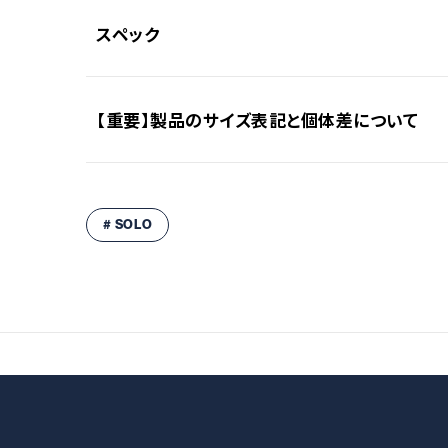
スペック
【重要】製品のサイズ表記と個体差について
素材
〇本体
コットン（撥水加工）
〇ポールスリーブ
いつも弊社製品をご愛用いただきありがとうござい
ポリエステル
# SOLO
は、一つひとつ職人の手作業による工程を経て作ら
〇ポール
スチール
そのため、生地の裁断や縫製において、製品ごとに
〇収納ケース
記サイズはあくまで目安としてご参照ください。
ポリエステル、コットン混紡素材
ご理解いただけますようお願い申し上げます。
収納サイズ
（約）500×150×150（高）mm
使用サイズ
（約）3,000×1,000（高）mm