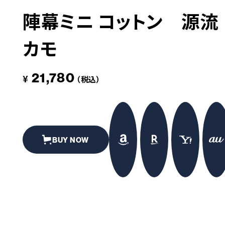
陣幕ミニ コットン 源流
革道
カモ
# LEATHER
21,780
¥
（税込）
BUY NOW