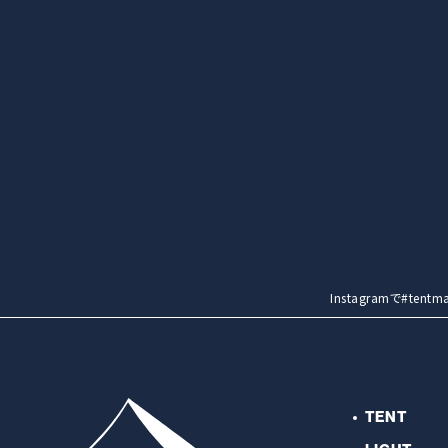
Instagramで#t
TENT