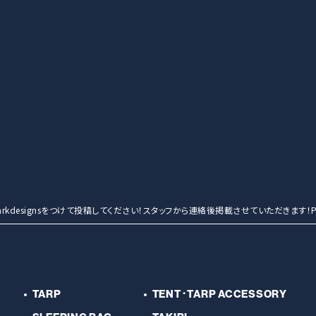
重量
総重量
（約）4.2kg（収納ケース含む）
付属品
収納ケース、張り綱（3.6m×3本、1.8
原産国
中国
その他
※ペグは別売りです。
※強度を重視し、スチールポールを使
※スチールポールは錆防止の為必ず乾
entmarkdesignsをつけて投稿してください！スタッフから連絡後掲載させていただきます！Po
TARP
TENT･TARP ACCESSORY