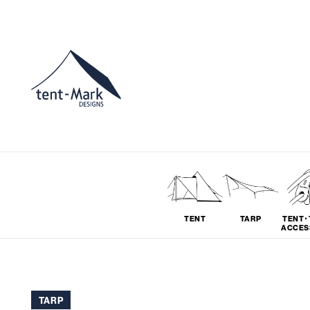
TENT
TARP
TENT･
ACCES
ソロ
グループ
TARP
# SOLO
# GROUP