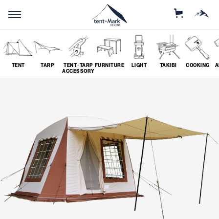
STORE
MOUNTAIN
TENT
TARP
TENT･TARP
FURNITURE
LIGHT
TAKIBI
COOKING
A
ACCESSORY
SEARCH
ソロ
グループ
# SOLO
# GROUP
ツーリング
料理
# TOURING
# COOKING