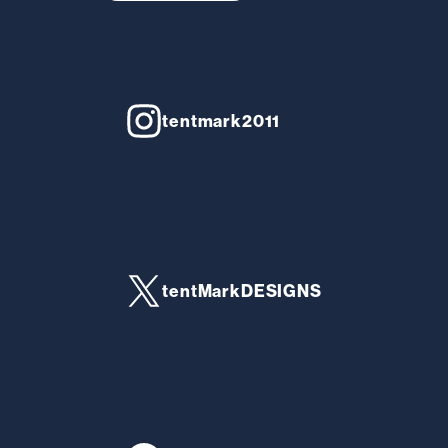
tentmark2011
tentMarkDESIGNS