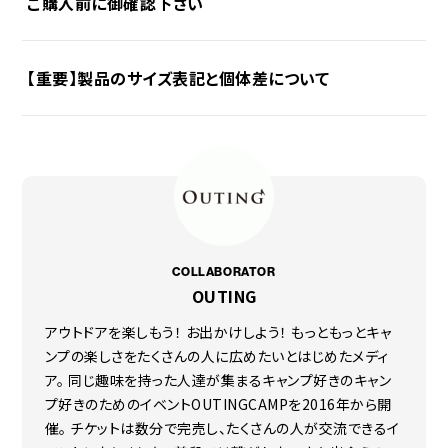
ィング済み）
ご購入前に御確認下さい
POINT 1
◯ウォール部、ライナーシート部
大型の格子窓。
ポリエステル/コットン混紡生地（TC）（表面撥水加工）
◯マッドスカート部
【重要】製品のサイズ表記と個体差について
TCやコットンなど生地素材についてのご注意や、ご使用上
ポリエステル150Dリップストップ PUコーティング (1,500mm
の注意を記載しております。
耐水圧)
POINT 2
ご購入前にご確認ください
◯メッシュ部
大型キャノピー。サイドフラップは巻き上げがで
いつも弊社製品をご愛用いただきありがとうございます。幕
ポリエステル強化メッシュ
きます。
体類（テント・タープ等）やケースなどの縫製品は、一つひと
素材について
ご使用について
◯テープ類
※キャノピーポール標準装備
つ職人の手作業による工程を経て作られています。
ナイロン、ポリプロピレン
◯窓部
そのため、生地の裁断や縫製において、製品ごとに最大3%
ポリウレタン
程度のサイズ差異が生じることがございます。表記サイズは
COLLABORATOR
◯ポール
あくまで目安としてご参照ください。
OUTING
POINT 3
スチール、樹脂
目隠しと風よけを作る設営も可能。
ご理解いただけますようお願い申し上げます。
アウトドアを楽しもう！ お出かけしよう！ もっともっとキャ
サイズ
ンプの楽しさをたくさんの人に広めたいとはじめたメディ
【収納サイズ】
ア。 同じ趣味を持った人達が集まるキャンプ好きのキャン
◯本体
プ好きのためのイベントOUTINGCAMPを2016年から開
POINT 4
（約）680×360×200（高）mm
催。 チケットは数分で完売し、たくさんの人が交流できるイ
天井に取り付けるライナー標準装備。
◯ポールユニット