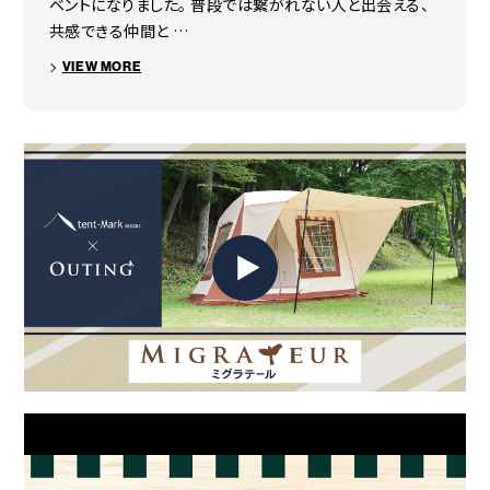
ベントになりました。 普段では繋がれない人と出会える、
（約）680×200×200（高）mm
共感できる仲間と …
【組み立てサイズ】
VIEW MORE
（約）3,530×2,320×2,100/1,780(コーナー部高）mm
POINT 5
重量
テント背面の入り口。
◯総重量
（約）26kg(ポール/ペグ/張り綱/収納ケース含む）
（約）21.6kg（幕体10.3kg、ポール11.3kg）
◯収納ケース
POINT 6
（約）700g
前後の入り口はメッシュ付き。
付属品
ライナーシート、キャノピーポール（180cm）×2本、スチール製
ペグ×25本、張り綱×14本、スタンディングテープ、収納ケース
POINT 7
×3
窓と入り口はフルクローズ可能。
原産国
ベトナム
その他
※ミグラテールでは強度を重視し、スチールポールを使用してお