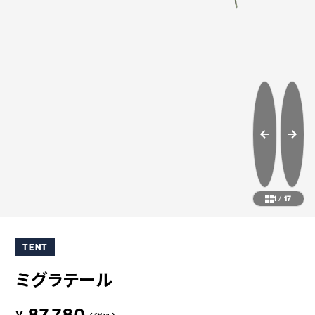
コラボレーション
粋
# COLLABORATION
# IKI
革道
# LEATHER
ABOUT US
COLLABORATOR
SHOP LIST
修理サービス
INFORMATION
CONTACT
1
/
17
TENT
ONLINE STORE
ミグラテール
MOUNTAIN
87,780