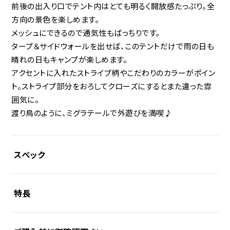
前後の出入り口でテント内はとても明るく開放感たっぷり。全
方向の景色を楽しめます。
メッシュにできるので通気性もばっちりです。
タープ＆サイドウォールを出せば、このテントだけで雨の日も
晴れの日もキャンプが楽しめます。
アクセントに入れたストライプ柄やこだわりのカラーがポイン
ト。ストライプ部分をおろしてクローズにするとまた違った雰
囲気に。
渡り鳥のように、ミグラテールで外遊びを満喫♪
スペック
特長
素材
◯屋根部
ポリエステル/コットン混紡生地（TC）（表面撥水加工・PUコーテ