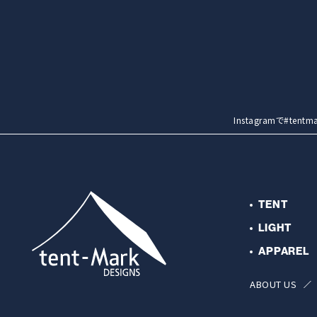
Instagramで#t
TENT
LIGHT
APPAREL
ABOUT US