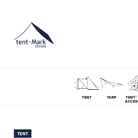
TENT
TARP
TENT･
ACCES
ソロ
グループ
TENT
# SOLO
# GROUP