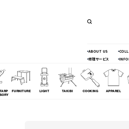
ABOUT US
COL
修理サービス
INFO
TARP
FURNITURE
LIGHT
TAKIBI
COOKING
APPAREL
SORY
ツーリング
料理
コラボレ
# TOURING
# COOKING
# COLLA