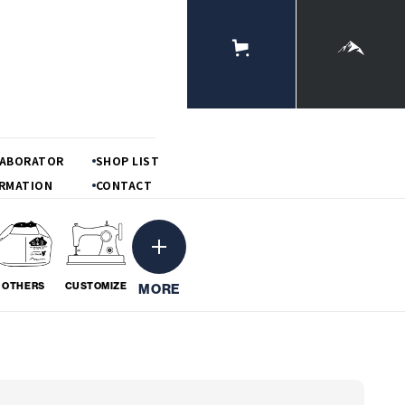
ONLINE
STORE
MOUNTAIN
LABORATOR
SHOP LIST
RMATION
CONTACT
OTHERS
CUSTOMIZE
MORE
ーション
粋
BORATION
# IKI