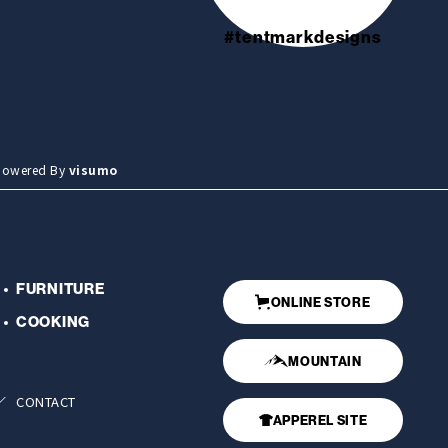
#tentmarkdesigns
wered By
visumo
FURNITURE
ONLINE STORE
COOKING
MOUNTAIN
CONTACT
APPEREL SITE