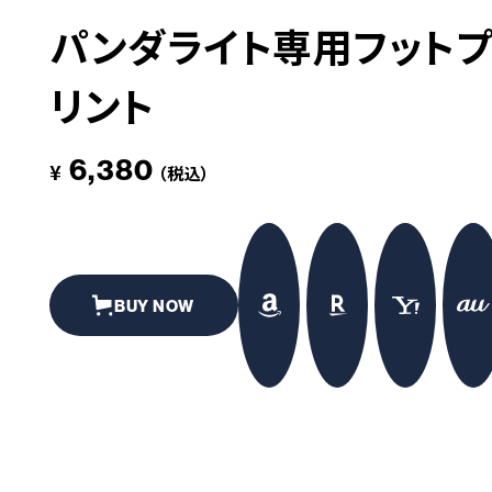
パンダライト専用フットプ
革道
リント
# LEATHER
6,380
¥
（税込）
BUY NOW