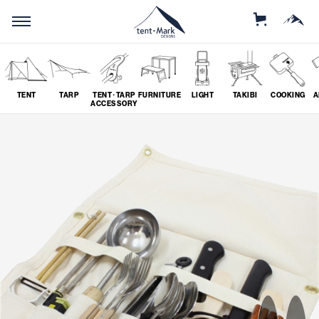
STORE
MOUNTAIN
TENT
TARP
TENT･TARP
FURNITURE
LIGHT
TAKIBI
COOKING
A
ACCESSORY
SEARCH
ソロ
グループ
# SOLO
# GROUP
ツーリング
料理
# TOURING
# COOKING