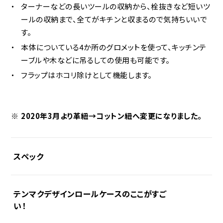
ターナーなどの長いツールの収納から、栓抜きなど短いツ
ールの収納まで、全てがキチンと収まるので気持ちいいで
す。
本体についている4か所のグロメットを使って、キッチンテ
ーブルや木などに吊るしての使用も可能です。
フラップはホコリ除けとして機能します。
2020年3月より革紐→コットン紐へ変更になりました。
スペック
テンマクデザインロールケースのここがすご
サイズ
い！
[ロールケース L]
約42cm×約35cm