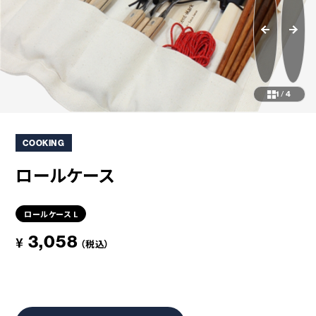
コラボレーション
粋
# COLLABORATION
# IKI
革道
# LEATHER
1
/
4
ABOUT US
COLLABORATOR
COOKING
SHOP LIST
修理サービス
ロールケース
INFORMATION
CONTACT
ロールケース L
3,058
¥
（税込）
ONLINE STORE
MOUNTAIN