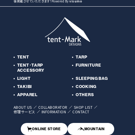
後掲載させていただきます！Powered By
visumo
TENT
TARP
TENT･TARP
FURNITURE
ACCESSORY
LIGHT
SLEEPING BAG
TAKIBI
COOKING
APPAREL
OTHERS
ABOUT US
COLLABORATOR
SHOP LIST
修理サービス
INFORMATION
CONTACT
ONLINE STORE
MOUNTAIN