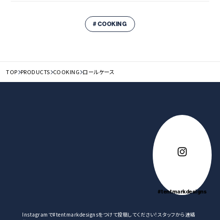
ポケット数
～ポケットの話～
[ロールケース L]
# COOKING
12ポケット
通常は2枚重ねた生地を本体にそのまま縫い付けるので前
と後ろのポケットが同じ場所にあり後ろに器具を入れると膨
重量
らんでしまい前のポケットに入れずらく器具が重なるので取
[ロールケース L]
TOP
PRODUCTS
COOKING
ロールケース
約240グラム
り出しにくい。
素材
～テンマクデザインは～
[ロールケース L]
後ろのポケットと前のポケットが半分ずれています。後ろに
本体/コットン、真鍮
収納した器具と器具の間が前のポケットになっているので収
原産国
納時の厚みが減るのと器具が取り出しやすい。
中国
#tentmarkdesigns
Instagramで#tentmarkdesignsをつけて投稿してください！スタッフから連絡