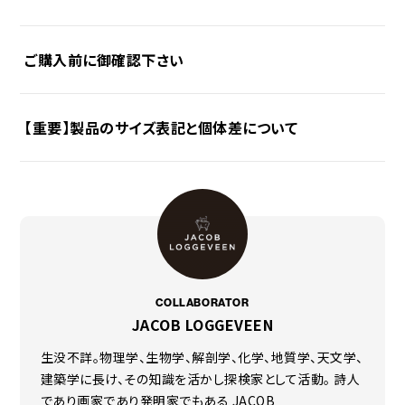
〇本体
コットン混紡生地（TC ）：ポリエステル65％、コットン35％
加工：表面撥水加工
ご購入前に御確認下さい
※写真はブラックサミットGG8です
〇ファスナー
POINT 1
コイルファスナー
様々なバリエーションで設営が可能。
〇ウェビングテープ類
【重要】製品のサイズ表記と個体差について
TCやコットンなど生地素材についてのご注意や、ご使用上
ポリプロピレン
の注意を記載しております。
サイズ
ご購入前にご確認ください
POINT 2
いつも弊社製品をご愛用いただきありがとうございます。幕
〇収納サイズ
コットが横に2台、縦にすれば4台、合計で8台
（約）600×290（直径）mm
体類（テント・タープ等）やケースなどの縫製品は、一つひと
素材について
ご使用について
入れることができる広さがあります。
〇組み立てサイズ
つ職人の手作業による工程を経て作られています。
（約）4,680×4,680×2,340（高）mm
そのため、生地の裁断や縫製において、製品ごとに最大3%
（フロント跳ね上げ部含まず）
程度のサイズ差異が生じることがございます。表記サイズは
COLLABORATOR
重量
あくまで目安としてご参照ください。
JACOB LOGGEVEEN
POINT 3
〇総重量
着脱式ペグ用ループの取り付け位置を変えるこ
ご理解いただけますようお願い申し上げます。
（約）12.03kg
生没不詳。物理学、生物学、解剖学、化学、地質学、天文学、
とで、裾の高さ調節が可能。
〇構成物
建築学に長け、その知識を活かし探検家として活動。 詩人
本体/デイジーチェーン/ペグ/張り綱/張り綱用カラビナパーツ/
であり画家であり発明家でもある JACOB