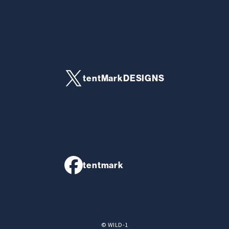
tentMarkDESIGNS
tentmark
© WILD-1