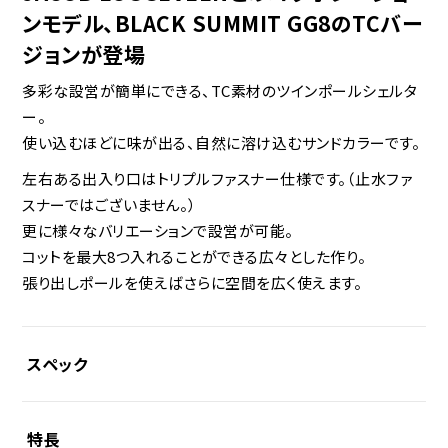
ンモデル、BLACK SUMMIT GG8のTCバー
ジョンが登場
多彩な設営が簡単にできる、TC素材のツインポールシェルタ
ー。
使い込むほどに味が出る、自然に溶け込むサンドカラーです。
左右ある出入り口はトリプルファスナー仕様です。（止水ファ
スナーではございません。）
更に様々なバリエーションで設営が可能。
コットを最大8つ入れることができる広々とした作り。
張り出しポールを使えばさらに空間を広く使えます。
スペック
特長
素材