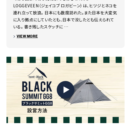
着脱式ペグ用ループ/収納ケース含む
LOGGEVEEN（ジェイコブ ロガビーン）は、ヒツジとネコを
〇本体重量
連れ立って放浪。 日本にも数度訪れた。また日本を大変気
POINT 4
（約）8.66kg（幕体のみ）
に入り拠点にしていたとも、日本で没したとも伝えられて
結露の流れを考慮した生地パターンを採用。横
いる。 書き残したスケッチに …
付属品
に縫製ラインを入れない事で結露が途中で落
張り綱（11m×2本、3m×6本）、張綱用カラビナパーツ×8点、
VIEW MORE
ちにくい。
ペグ×18本、着脱式ペグ用ループ×18、デイジーチェーン×1、
収納ケース×3
原産国
ベトナム
その他
※ポールは別売りです。
※特許出願中