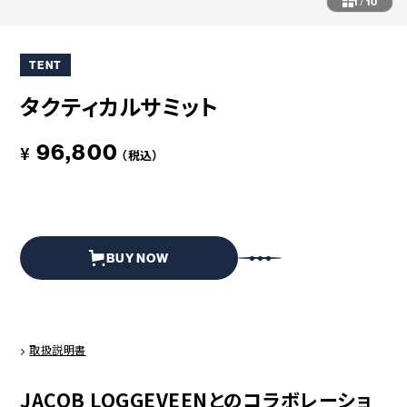
コラボレーション
粋
1
/
10
# COLLABORATION
# IKI
TENT
革道
# LEATHER
タクティカルサミット
96,800
¥
（税込）
ABOUT US
COLLABORATOR
SHOP LIST
修理サービス
INFORMATION
CONTACT
BUY NOW
ONLINE STORE
取扱説明書
MOUNTAIN
JACOB LOGGEVEENとのコラボレーショ