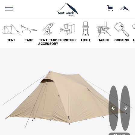
STORE
MOUNTAIN
TENT
TARP
TENT･TARP
FURNITURE
LIGHT
TAKIBI
COOKING
A
ACCESSORY
SEARCH
ソロ
グループ
# SOLO
# GROUP
ツーリング
料理
# TOURING
# COOKING