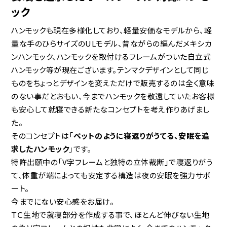
ック
ハンモックも現在多様化しており、軽量安価なモデルから、軽
量な手のひらサイズのULモデル、昔ながらの編んだメキシカ
ンハンモック、ハンモックを取付けるフレームがついた自立式
ハンモック等が現在ございます。テンマクデザインとして同じ
ものをちょっとデザインを変えただけで販売するのは全く意味
のない事だとおもい、今までハンモックを敬遠していたお客様
も安心して就寝できる新たなコンセプトを考え作りあげまし
た。
そのコンセプトは「
ベットのように寝返りがうてる、安眠を追
求したハンモック
」です。
特許出願中の「V字フレームと独特の立体裁断」で寝返りがう
て、体重が端によっても安定する構造は夜の安眠を強力サポ
ート。
今までにない安心感をお届け。
ＴＣ生地で就寝部分を作成する事で、ほとんど伸びない生地