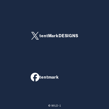
tentMarkDESIGNS
tentmark
© WILD-1