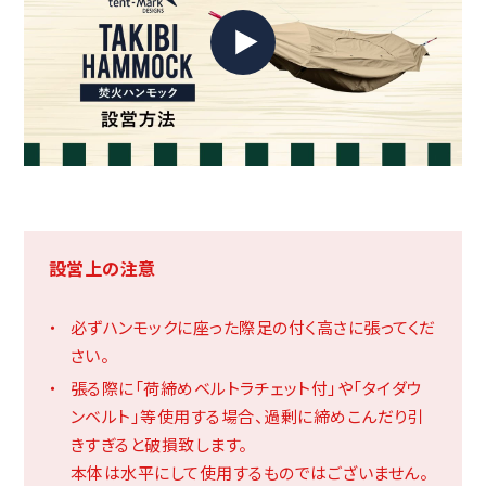
※焚火ハンモックでは強度を重視し、スチールポールを使用して
おります。スチールポールは錆防止のため必ず乾燥させて収納し
てください。
※TC素材防炎加工は致しておりません。火の粉がつくと穴が開
く可能性がございます。
※木と本体を結ぶロープは別売りです。市販のロープやハンモッ
ク専用テープなど別途お求めください。
※特許出願中
設営上の注意
必ずハンモックに座った際足の付く高さに張ってくだ
さい。
張る際に「荷締めベルトラチェット付」や「タイダウ
ンベルト」等使用する場合、過剰に締めこんだり引
きすぎると破損致します。
本体は水平にして使用するものではございません。