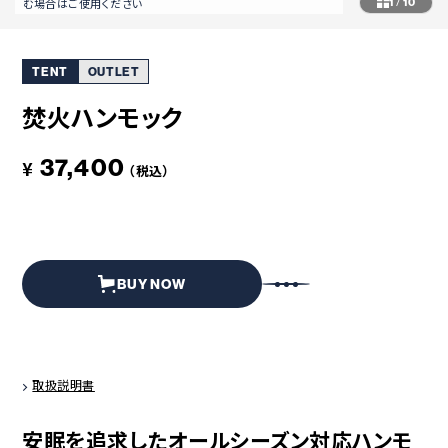
コラボレーション
粋
む場合はご使用ください
1
/
10
# COLLABORATION
# IKI
TENT
OUTLET
革道
# LEATHER
焚火ハンモック
37,400
¥
（税込）
ABOUT US
COLLABORATOR
SHOP LIST
修理サービス
INFORMATION
CONTACT
BUY NOW
ONLINE STORE
取扱説明書
MOUNTAIN
安眠を追求したオールシーズン対応ハンモ