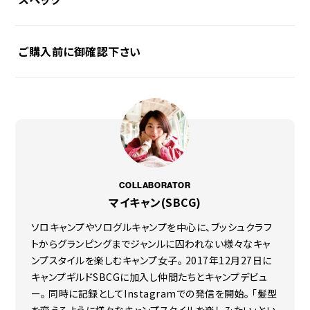
ご購入前に御確認下さい
素材
◯本体
コットン混紡生地（ＴＣ）（表面撥水加工）
ポリエステル65％、コットン35％
TCやコットンなど生地素材についてのご注意や、ご使用上
◯メッシュ
の注意を記載しております。
ポリエステル
ご購入前にご確認ください
◯メインポール
スチール製V字型3本継ぎ(φ19mm/（約）1,000mm)×2本
素材について
ご使用について
◯サブポール
COLLABORATOR
アルミ合金製5本継ぎ(φ9mm/（約）1,640mm)×2本
マイキャン(SBCG)
◯収納ケース
ソロキャンプやソログルキャンプを中心に、ブッシュクラフ
コットン混紡生地（ＴＣ）（表面撥水加工）
トからグランピングまでジャンルに囚われない様々なキャ
ポリエステル65％、コットン35％
ンプスタイルを楽しむキャンプ女子。 2017年12月27日に
耐荷重
キャンプギルドSBCGに加入し仲間たちとキャンプデビュ
（約）100kg
ー。 同時に記録としてInstagramでの発信を開始。 「髪型