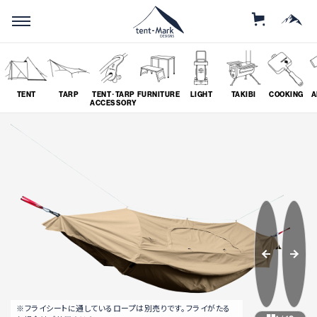
STORE
MOUNTAIN
TENT
TARP
TENT･TARP
FURNITURE
LIGHT
TAKIBI
COOKING
A
ACCESSORY
SEARCH
ソロ
グループ
# SOLO
# GROUP
ツーリング
料理
# TOURING
# COOKING
※フライシートに通しているロープは別売りです。フライがたる