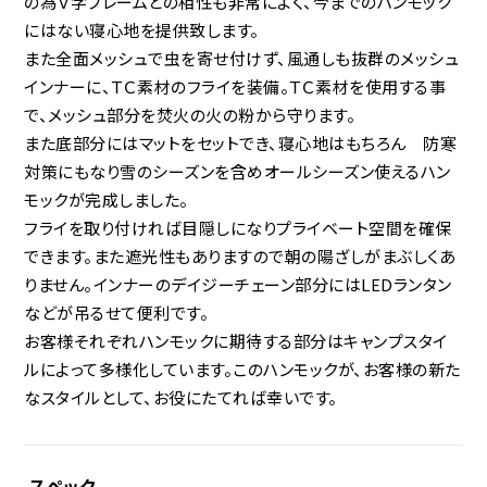
の為Ｖ字フレームとの相性も非常によく、今までのハンモック
にはない寝心地を提供致します。
また全面メッシュで虫を寄せ付けず、風通しも抜群のメッシュ
インナーに、ＴＣ素材のフライを装備。ＴＣ素材を使用する事
で、メッシュ部分を焚火の火の粉から守ります。
また底部分にはマットをセットでき、寝心地はもちろん 防寒
対策にもなり雪のシーズンを含めオールシーズン使えるハン
モックが完成しました。
フライを取り付ければ目隠しになりプライベート空間を確保
できます。また遮光性もありますので朝の陽ざしがまぶしくあ
りません。インナーのデイジーチェーン部分にはLEDランタン
などが吊るせて便利です。
お客様それぞれハンモックに期待する部分はキャンプスタイ
ルによって多様化しています。このハンモックが、お客様の新た
なスタイルとして、お役にたてれば幸いです。
スペック