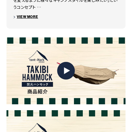
を変えるように様々なキャンプスタイルを楽しみたい」とい
サイズ
うコンセプト …
◯収納サイズ
（約）600×200（直径）mm
VIEW MORE
◯組立サイズ
インナールームサイズ（約）900×2,000×750（高）mm
全長サイズ 3,600mm
重量
◯総重量
（約）6.27kg
(ポール/収納ケース含む)
◯本体重量
（約）4.81kg
付属品
収納ケース×2
原産国
ベトナム
その他