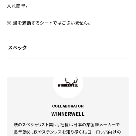
入れ簡単。
熱を遮断するシートではございません。
スペック
素材
グラスファイバー（シリコンコーティング）
使用サイズ
（約）800×600mm
厚み：（約）0.5mm
COLLABORATOR
重量
WINNERWELL
（約）0.3kg
鉄のスペシャリスト集団。社長は日本の某製鉄メーカーで
原産国
長年勤め、鉄やステンレスを知り尽くす。ヨーロッパ向けの