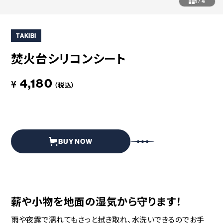
コラボレーション
粋
1
/
4
# COLLABORATION
# IKI
TAKIBI
革道
# LEATHER
焚火台シリコンシート
4,180
¥
（税込）
ABOUT US
COLLABORATOR
SHOP LIST
修理サービス
INFORMATION
CONTACT
BUY NOW
ONLINE STORE
薪や小物を地面の湿気から守ります！
MOUNTAIN
雨や夜露で濡れてもさっと拭き取れ、水洗いできるのでお手