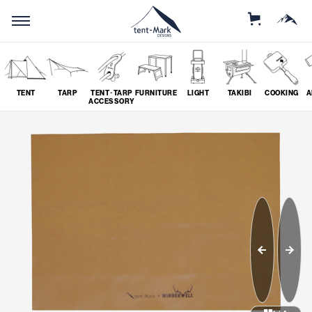
STORE
MOUNTAIN
TENT
TARP
TENT･TARP
FURNITURE
LIGHT
TAKIBI
COOKING
A
ACCESSORY
SEARCH
ソロ
グループ
# SOLO
# GROUP
ツーリング
料理
# TOURING
# COOKING