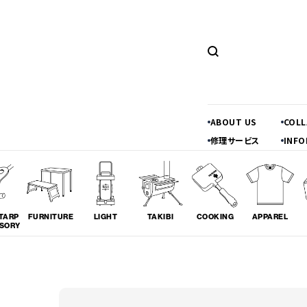
ABOUT US
COL
修理サービス
INFO
TARP
FURNITURE
LIGHT
TAKIBI
COOKING
APPAREL
SORY
ツーリング
料理
コラボレ
# TOURING
# COOKING
# COLLA