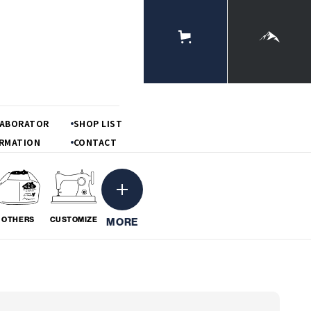
ONLINE
STORE
MOUNTAIN
LABORATOR
SHOP LIST
RMATION
CONTACT
OTHERS
CUSTOMIZE
MORE
ーション
粋
BORATION
# IKI