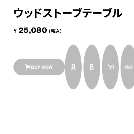
ウッドストーブテーブル
革道
25,080
¥
（税込）
# LEATHER
BUY NOW