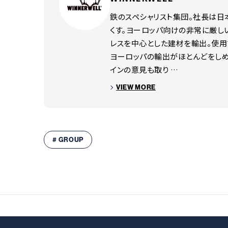
〇テーブル高さ
鉄のスペシャリスト集団。社長は日
くす。ヨーロッパ向けの非常に厳し
475・440・405・370・33
レスを中心とした建材を輸出。使
〇重量
ヨーロッパの輸出がほとんどをしめ
約10.73kg
インの意見も取り …
テーブル耐加重
10kg
VIEW MORE
上部スクエアスペース
〇サイズ
340×340mm 高さ 8
〇耐荷重
# GROUP
20kg
収納サイズ
1060×400×130（厚み）
収納ケースのサイズです。
付属品
収納ケース