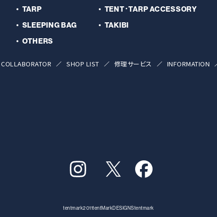
TARP
TENT･TARP ACCESSORY
SLEEPING BAG
TAKIBI
OTHERS
COLLABORATOR
SHOP LIST
修理サービス
INFORMATION
tentmark2011
tentMarkDESIGNS
tentmark