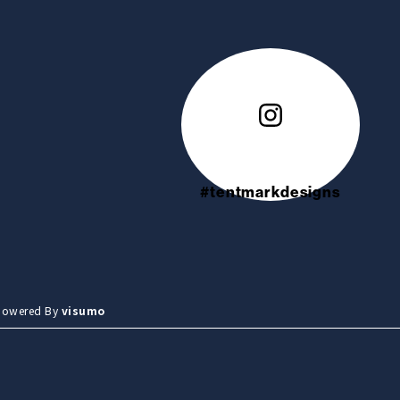
#tentmarkdesigns
wered By
visumo