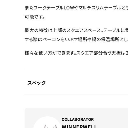
またワークテーブルLOWやマルチスリムテーブル
可能です。
最大の特徴は上部のスクエアスペース。テーブルに
する際はベーコンをいぶす場所や鍋の保温場所とし
様々な使い方ができます。スクエア部分合う天板は2
スペック
素材
SUS304
サイズ
〇テーブル部分
COLLABORATOR
WINNERWELL
1040×1040mm テー