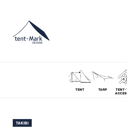
TENT
TARP
TENT･
ACCES
ソロ
グループ
TAKIBI
# SOLO
# GROUP