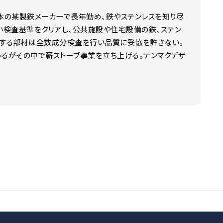
本の某製鉄メーカーで長年勤め、鉄やステンレスを知り尽
い検査基準をクリアし、公共施設や住宅設備の鉄、ステン
5・305mmの6段階
用する部材は全数成分検査を行い品質に妥協を許さない。
るがその中で薪ストーブ事業を立ち上げる。テンマクデザ
40～660mmまでの６段階
mm