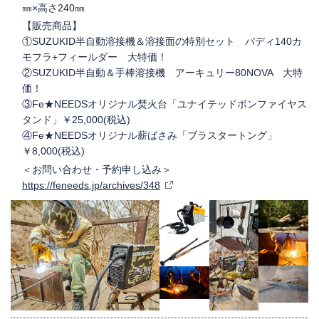
㎜×高さ240㎜
【販売商品】
①SUZUKID半自動溶接機＆溶接面の特別セット バディ140カ
モフラ+フィールダー 大特価！
②SUZUKID半自動＆手棒溶接機 アーキュリー80NOVA 大特
価！
③Fe★NEEDSオリジナル焚火台「ユナイテッドボンファイヤス
タンド」￥25,000(税込)
④Fe★NEEDSオリジナル薪ばさみ「ブラスタートング」
￥8,000(税込)
＜お問い合わせ・予約申し込み＞
https://feneeds.jp/archives/348