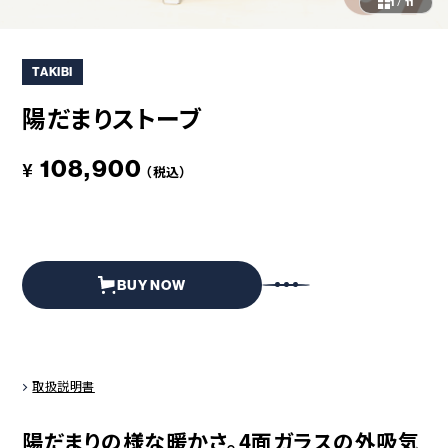
コラボレーション
粋
1
/
11
# COLLABORATION
# IKI
TAKIBI
革道
# LEATHER
陽だまりストーブ
108,900
¥
（税込）
ABOUT US
COLLABORATOR
SHOP LIST
修理サービス
INFORMATION
CONTACT
BUY NOW
ONLINE STORE
取扱説明書
MOUNTAIN
陽だまりの様な暖かさ。4面ガラスの外吸気