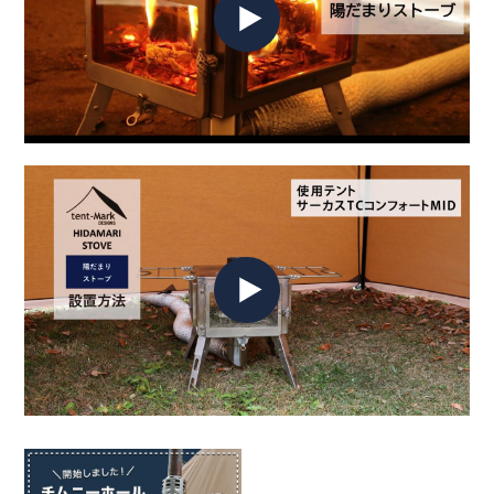
アルミニウム
〇ガラス保護カバー
ナイロン+PE板
〇収納ケース
ポリエステルオックスフォード1,680D
ケース収納サイズ
(約)450 × 430 × 430(高)mm
組立サイズ
〇本体
(約)810 × 450 × 2,410(高)mm(バタフライ型ステンレス棚使
用時)
〇外気アルミパイプを伸ばした時の長さ
約2,800mm
〇煙突径
Φ89mm
（煙突サイズはLサイズとなります）
〇外気パイプ径
Φ89mm