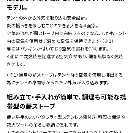
モデル。
テントの外から外気を取り込む安全設計。
炎の揺らぎを愉しむことのできる大きな４面窓。
空気の流れが薪ストーブ内で完結するので安心、しかもテント
内の空気を使用せず温めた空気を保持できます。（※1）
扉にはパッキンが付いており空気の漏れを抑えます。
４面に二次燃焼を促進する空気穴があり、煙を無駄なく燃焼
させます。
（※1）通常の薪ストーブはテント内の空気を使用し排出する
為にテントの隙間等から冷たい外気が入り込みます。
組み立て・手入れが簡単で、調理も可能な携
帯型の薪ストーブ
使い勝手のよいバタフライ型ステンレス棚付き。料理の保温や
焚火ツールの吊るし収納に便利です。
大きめのテント（サーカスシリーズならＭＩＤ以上）での使用