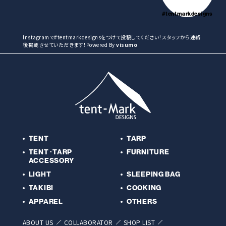
#tentmarkdesigns
Instagramで#tentmarkdesignsをつけて投稿してください！スタッフから連絡
後掲載させていただきます！Powered By
visumo
TENT
TARP
TENT･TARP
FURNITURE
ACCESSORY
LIGHT
SLEEPING BAG
TAKIBI
COOKING
APPAREL
OTHERS
ABOUT US
COLLABORATOR
SHOP LIST