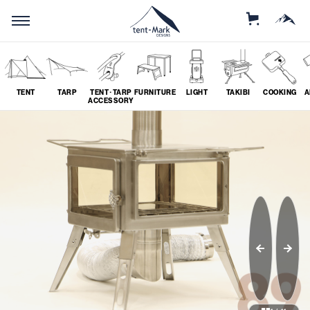
STORE
MOUNTAIN
TENT
TARP
TENT･TARP
FURNITURE
LIGHT
TAKIBI
COOKING
A
ACCESSORY
SEARCH
ソロ
グループ
# SOLO
# GROUP
ツーリング
料理
# TOURING
# COOKING