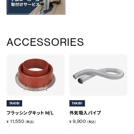
重量
〇総重量
(約)20kg (収納ケース含む)
同梱物
本体×1、外気吸入パイプ×1、スパークアレスター×1、煙突×6
ACCESSORIES
本、ロストル×1、ピラミッドパーツ×1、スクレーパー×1、ガラス
保護カバー×1セット(4枚)、収納ケース×1
TAKIBI
TAKIBI
フラッシングキット Ｍ/Ｌ
外気吸入パイプ
11,550
9,900
¥
¥
（税込）
（税込）