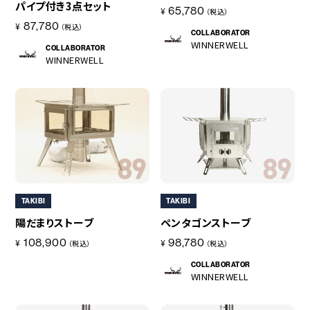
パイプ付き3点セット
65,780
¥
重量
（税込）
87,780
¥
（税込）
◯総重量
COLLABORATOR
WINNERWELL
（約）0.86kg（ロープ、収納ケース含む）
COLLABORATOR
WINNERWELL
◯ペグ（1本につき）
（約）120g
◯ロープ（1本につき）
（約）40g
◯収納ケース
（約）18g
セット内容
ストーブ用ペグ3本、ロープ固定用ペグ3本、ロープ3本、収納ケ
ース
TAKIBI
TAKIBI
（ロープは煙突の高さ約3m〜3.5mまで対応いたします。ロープ
陽だまりストーブ
ペンタゴンストーブ
の地面から煙突TOPまでの角度で変動いたします。それ以上の
108,900
98,780
¥
¥
（税込）
（税込）
場合は張綱を追加してください）
COLLABORATOR
原産国
WINNERWELL
中国