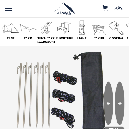
STORE
MOUNTAIN
TENT
TARP
TENT･TARP
FURNITURE
LIGHT
TAKIBI
COOKING
A
ACCESSORY
SEARCH
ソロ
グループ
# SOLO
# GROUP
ツーリング
料理
# TOURING
# COOKING