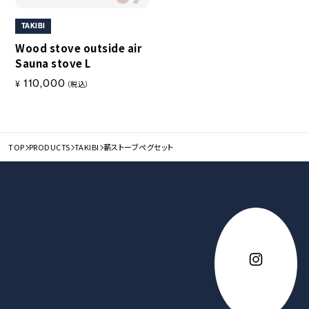
TAKIBI
Wood stove outside air
Sauna stove L
110,000
¥
（税込）
TOP
PRODUCTS
TAKIBI
薪ストーブペグセット