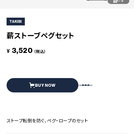
コラボレーション
粋
1
/
3
# COLLABORATION
# IKI
TAKIBI
革道
# LEATHER
薪ストーブペグセット
3,520
¥
（税込）
ABOUT US
COLLABORATOR
SHOP LIST
修理サービス
INFORMATION
CONTACT
BUY NOW
ONLINE STORE
ストーブ転倒を防ぐ、ペグ・ロープのセット
MOUNTAIN