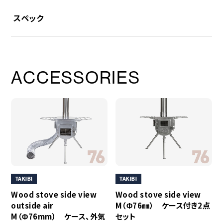
スペック
素材
◯ペグ
ACCESSORIES
SUS304
◯ロープ
ナイロン
◯自在
アルミニウム
使用サイズ
◯ペグ
長さ（約）30cm・太さ（約）φ8.3mm
◯ロープ
TAKIBI
TAKIBI
長さ（約）4.5m・太さ（約）φ4.5mm
Wood stove side view
Wood stove side view
◯収納ケース
outside air
M（Φ76㎜） ケース付き2点
（約）100×350mm
M（Φ76mm） ケース、外気
セット