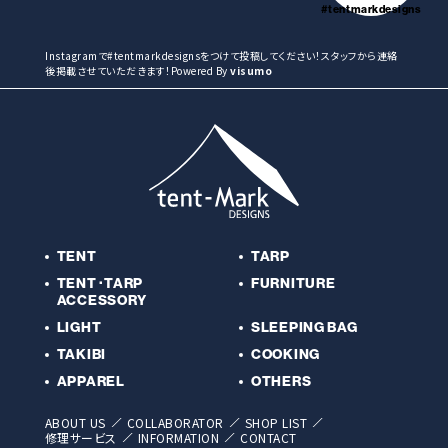
#tentmarkdesigns
Instagramで#tentmarkdesignsをつけて投稿してください！スタッフから連絡
後掲載させていただきます！Powered By
visumo
TENT
TARP
TENT･TARP
FURNITURE
ACCESSORY
LIGHT
SLEEPING BAG
TAKIBI
COOKING
APPAREL
OTHERS
ABOUT US
COLLABORATOR
SHOP LIST
修理サービス
INFORMATION
CONTACT