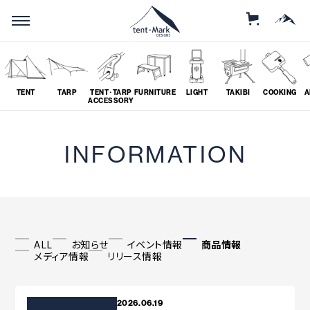
STORE
MOUNTAIN
TENT
TARP
TENT･TARP
FURNITURE
LIGHT
TAKIBI
COOKING
A
ACCESSORY
SEARCH
INFORMATION
ソロ
グループ
# SOLO
# GROUP
ALL
お知らせ
イベント情報
商品情報
メディア情報
リリース情報
ツーリング
料理
# TOURING
# COOKING
2026.06.19