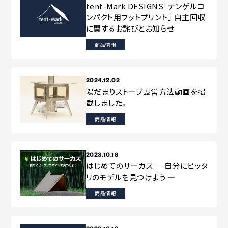
コラボレーション
粋
tent-Mark DESIGNS「テンゲルコ
# COLLABORATION
# IKI
ンパクト用フットプリント」 自主回収
に関するお詫びとお知らせ
革道
商品情報
# LEATHER
2024.12.02
陽だまりストーブ設営方法動画を掲
ABOUT US
COLLABORATOR
載しました。
SHOP LIST
修理サービス
商品情報
INFORMATION
CONTACT
2023.10.18
はじめてのサーカス ― 自分にピッタ
リのモデルを見つけよう ―
ONLINE STORE
商品情報
MOUNTAIN