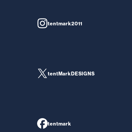
tentmark2011
tentMarkDESIGNS
tentmark