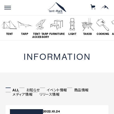
STORE
MOUNTAIN
TENT
TARP
TENT･TARP
FURNITURE
LIGHT
TAKIBI
COOKING
A
ACCESSORY
SEARCH
INFORMATION
ソロ
グループ
# SOLO
# GROUP
ALL
お知らせ
イベント情報
商品情報
メディア情報
リリース情報
ツーリング
料理
# TOURING
# COOKING
2022.10.24