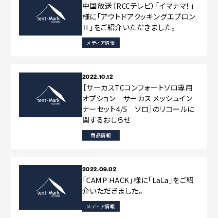
コラボレーション
粋
中国放送（RCCテレビ）「イマナマ！」
# COLLABORATION
# IKI
様に「アウトドアクッキングエプロン
Ⅱ」をご紹介いただきました。
革道
メディア情報
# LEATHER
2022.10.12
［サーカスTCコンフォートソロ専用
ABOUT US
COLLABORATOR
オプション サーカス メッシュイン
ナーセット4/5 ソロ］のリコールに
SHOP LIST
修理サービス
関するおしらせ
INFORMATION
CONTACT
商品情報
2022.09.02
ONLINE STORE
「CAMP HACK」様に「LaLa」をご紹
介いただきました。
メディア情報
MOUNTAIN