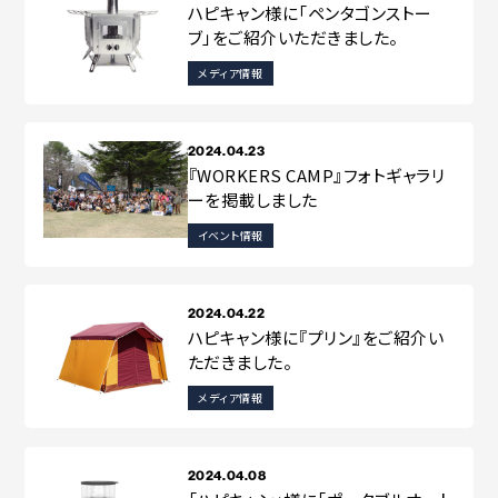
コラボレーション
粋
ハピキャン様に「ペンタゴンストー
# COLLABORATION
# IKI
ブ」をご紹介いただきました。
メディア情報
革道
# LEATHER
2024.04.23
『WORKERS CAMP』フォトギャラリ
ーを掲載しました
ABOUT US
COLLABORATOR
イベント情報
SHOP LIST
修理サービス
INFORMATION
CONTACT
2024.04.22
ハピキャン様に『プリン』をご紹介い
ただきました。
メディア情報
ONLINE STORE
MOUNTAIN
2024.04.08