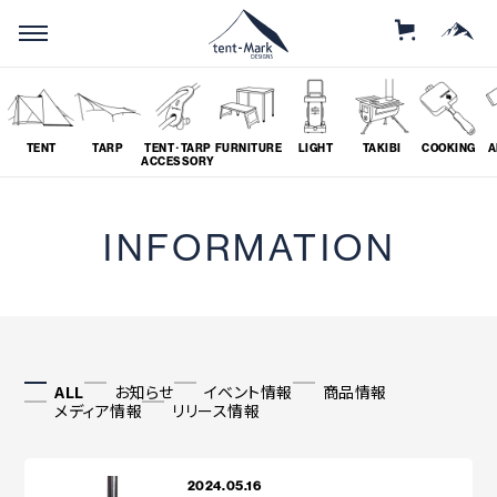
STORE
MOUNTAIN
TENT
TARP
TENT･TARP
FURNITURE
LIGHT
TAKIBI
COOKING
A
ACCESSORY
SEARCH
INFORMATION
ソロ
グループ
# SOLO
# GROUP
ALL
お知らせ
イベント情報
商品情報
メディア情報
リリース情報
ツーリング
料理
# TOURING
# COOKING
2024.05.16